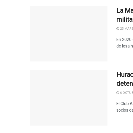
La Ma
milita
23 MARZ
En 2020 
de lesa 
Hurac
deten
6 OCTUB
El Club 
socios d