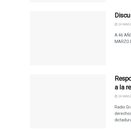
Discu
24 MARZ
A 46 AÑ
MARZO D
Respon
a la r
24 MARZ
Radio Gr
derechos
dictadura 