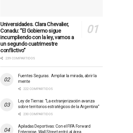
Universidades. Clara Chevalier,
Conadu: “El Gobierno sigue
incumpliendo con la ley, vamos a
un segundo cuatrimestre
conflictivo”
239 COMPARTIDOS
Fuentes Seguras. Ampliar la mirada, abrir la
mente
222 COMPARTIDOS
Ley de Tierras: “La extranjerización avanza
sobre territorios estratégicos de la Argentina”
230 COMPARTIDOS
Apiladas Deportivas: Con el FIFA Forward
Enterprise, Wall Street entró al área