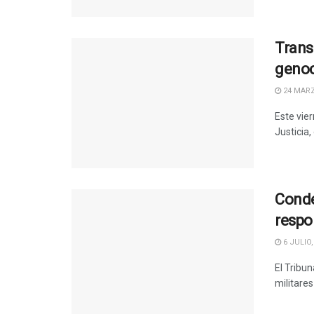
Trans
geno
24 MARZ
Este vier
Justicia,
Conde
respo
6 JULIO,
El Tribu
militares