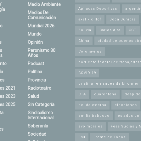
Y
Medio Ambiente
Apiladas Deportivas
argenti
gía
Medios De
Comunicación
axel kicillof
Boca Juniors
o
Mundial 2026
Bolivia
Carlos Aira
CGT
Mundo
China
ciudad de buenos air
s
Opinión
s
Peronismo 80
Coronavirus
s
Años
corriente federal de trabajador
nto
Podcast
ía
Política
COVID-19
nes
Provincia
cristina fernandez de kirchner
nes 2021
Radioteatro
CTA
cuarentena
despido
nes 2023
Salud
nes 2025
Sin Categoría
deuda externa
elecciones
ta
Sindicalismo
emilia trabucco
estados un
Internacional
Soberanía
evo morales
Feas Sucias y 
es
Sociedad
FMI
Frente de Todos