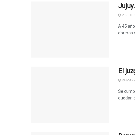
Jujuy
23 JULIO
A 45 año
obreros 
El ju
24 MARZ
Se cumple
quedan d