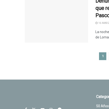
Denun
que r
Pasc
16 MARZ
La noche
de Lomas
1
Categor
50 Años