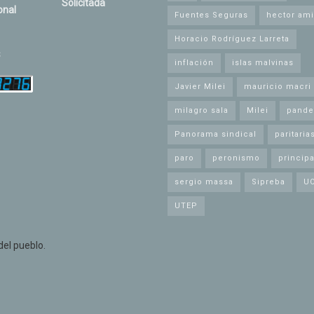
Solicitada
onal
Fuentes Seguras
hector ami
Horacio Rodríguez Larreta
s
inflación
islas malvinas
Javier Milei
mauricio macri
milagro sala
Milei
pande
Panorama sindical
paritaria
paro
peronismo
principa
sergio massa
Sipreba
U
UTEP
el pueblo.