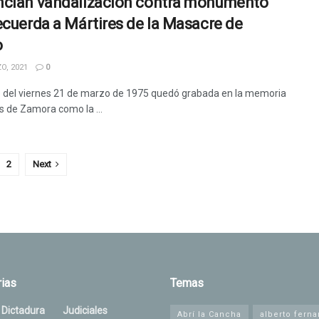
cian vandalización contra monumento
ecuerda a Mártires de la Masacre de
o
O, 2021
0
 del viernes 21 de marzo de 1975 quedó grabada en la memoria
 de Zamora como la ...
2
Next
ias
Temas
 Dictadura
Judiciales
Abrí la Cancha
alberto fern