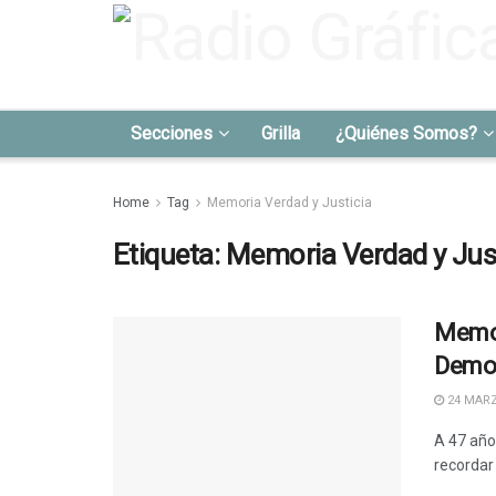
Secciones
Grilla
¿Quiénes Somos?
Home
Tag
Memoria Verdad y Justicia
Etiqueta:
Memoria Verdad y Just
Memor
Demo
24 MARZ
A 47 año
recordar 