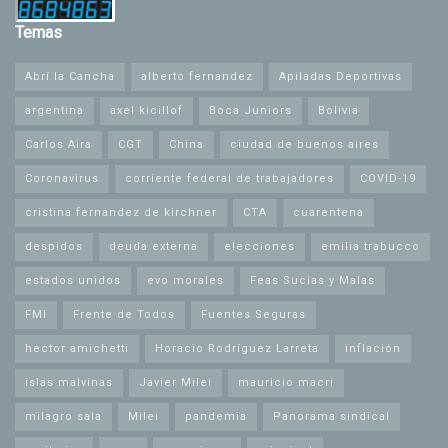
Temas
Abrí la Cancha
alberto fernandez
Apiladas Deportivas
argentina
axel kicillof
Boca Juniors
Bolivia
Carlos Aira
CGT
China
ciudad de buenos aires
Coronavirus
corriente federal de trabajadores
COVID-19
cristina fernandez de kirchner
CTA
cuarentena
despidos
deuda externa
elecciones
emilia trabucco
estados unidos
evo morales
Feas Sucias y Malas
FMI
Frente de Todos
Fuentes Seguras
hector amichetti
Horacio Rodríguez Larreta
inflación
islas malvinas
Javier Milei
mauricio macri
milagro sala
Milei
pandemia
Panorama sindical