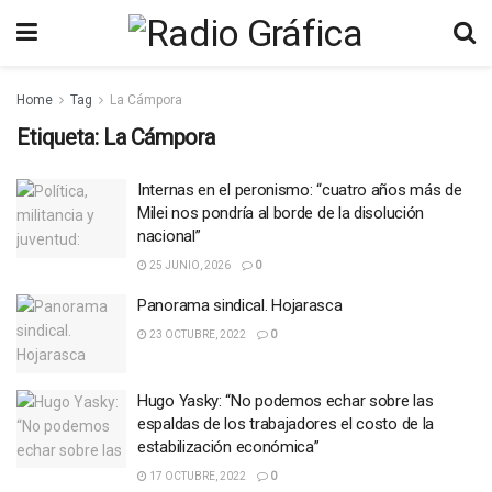
Home
Tag
La Cámpora
Etiqueta:
La Cámpora
Internas en el peronismo: “cuatro años más de
Milei nos pondría al borde de la disolución
nacional”
25 JUNIO, 2026
0
Panorama sindical. Hojarasca
23 OCTUBRE, 2022
0
Hugo Yasky: “No podemos echar sobre las
espaldas de los trabajadores el costo de la
estabilización económica”
17 OCTUBRE, 2022
0