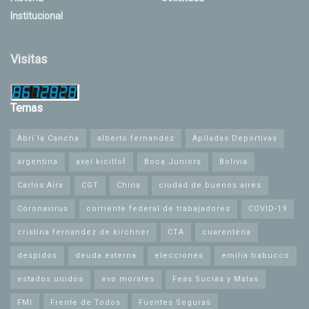
Institucional
Visitas
Temas
Abrí la Cancha
alberto fernandez
Apiladas Deportivas
argentina
axel kicillof
Boca Juniors
Bolivia
Carlos Aira
CGT
China
ciudad de buenos aires
Coronavirus
corriente federal de trabajadores
COVID-19
cristina fernandez de kirchner
CTA
cuarentena
despidos
deuda externa
elecciones
emilia trabucco
estados unidos
evo morales
Feas Sucias y Malas
FMI
Frente de Todos
Fuentes Seguras