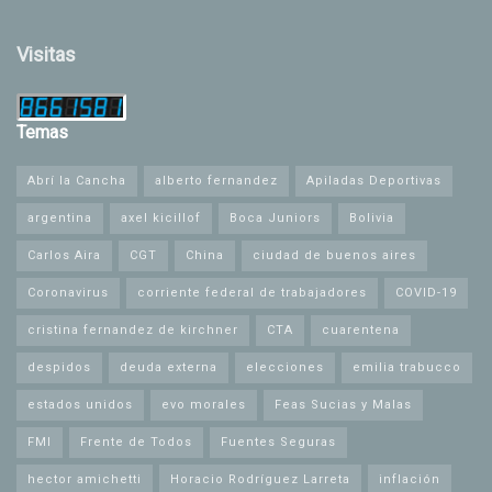
Visitas
Temas
Abrí la Cancha
alberto fernandez
Apiladas Deportivas
argentina
axel kicillof
Boca Juniors
Bolivia
Carlos Aira
CGT
China
ciudad de buenos aires
Coronavirus
corriente federal de trabajadores
COVID-19
cristina fernandez de kirchner
CTA
cuarentena
despidos
deuda externa
elecciones
emilia trabucco
estados unidos
evo morales
Feas Sucias y Malas
FMI
Frente de Todos
Fuentes Seguras
hector amichetti
Horacio Rodríguez Larreta
inflación