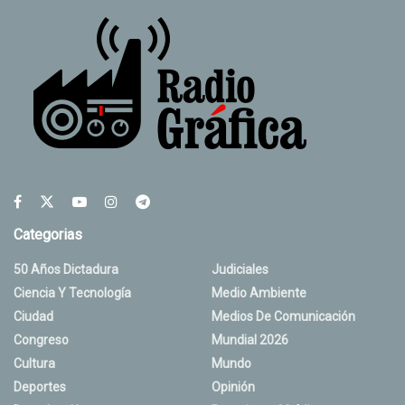
Categorias
50 Años Dictadura
Judiciales
Ciencia Y Tecnología
Medio Ambiente
Ciudad
Medios De Comunicación
Congreso
Mundial 2026
Cultura
Mundo
Deportes
Opinión