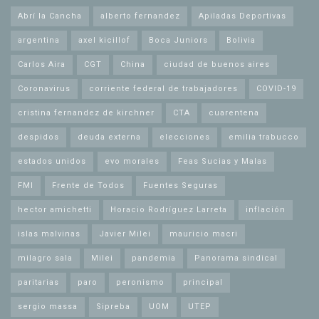
Abrí la Cancha
alberto fernandez
Apiladas Deportivas
argentina
axel kicillof
Boca Juniors
Bolivia
Carlos Aira
CGT
China
ciudad de buenos aires
Coronavirus
corriente federal de trabajadores
COVID-19
cristina fernandez de kirchner
CTA
cuarentena
despidos
deuda externa
elecciones
emilia trabucco
estados unidos
evo morales
Feas Sucias y Malas
FMI
Frente de Todos
Fuentes Seguras
hector amichetti
Horacio Rodríguez Larreta
inflación
islas malvinas
Javier Milei
mauricio macri
milagro sala
Milei
pandemia
Panorama sindical
paritarias
paro
peronismo
principal
sergio massa
Sipreba
UOM
UTEP