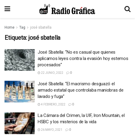
Home
Tag
josé sbatella
Etiqueta:
josé sbatella
José Sbatella: “No es casual que quienes
aplicamos leyes contra la evasión hoy estemos
procesados”
22 JUNIO, 2022
0
José Sbatella: “El macrismo desguazó el
armado estatal que controlaba maniobras de
lavado y fuga”
4 FEBRERO, 2022
0
La Cámara del Crimen, la UIF, Iron Mountain, el
HSBC y los misterios de la vida
26 MAYO, 2021
0