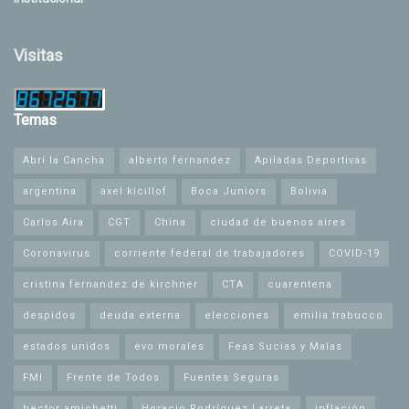
Visitas
Temas
Abrí la Cancha
alberto fernandez
Apiladas Deportivas
argentina
axel kicillof
Boca Juniors
Bolivia
Carlos Aira
CGT
China
ciudad de buenos aires
Coronavirus
corriente federal de trabajadores
COVID-19
cristina fernandez de kirchner
CTA
cuarentena
despidos
deuda externa
elecciones
emilia trabucco
estados unidos
evo morales
Feas Sucias y Malas
FMI
Frente de Todos
Fuentes Seguras
hector amichetti
Horacio Rodríguez Larreta
inflación