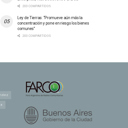
203 COMPARTIDOS
Ley de Tierras: “Promueve aún más la
concentración y pone en riesgo los bienes
comunes”
203 COMPARTIDOS
andez
na