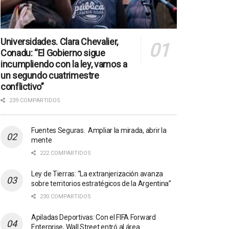
Universidades. Clara Chevalier,
Conadu: “El Gobierno sigue
incumpliendo con la ley, vamos a
un segundo cuatrimestre
conflictivo”
239 COMPARTIDOS
Fuentes Seguras. Ampliar la mirada, abrir la
mente
222 COMPARTIDOS
Ley de Tierras: “La extranjerización avanza
sobre territorios estratégicos de la Argentina”
230 COMPARTIDOS
Apiladas Deportivas: Con el FIFA Forward
Enterprise, Wall Street entró al área