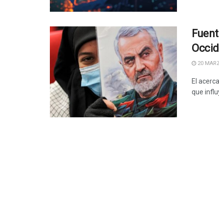
Fuent
Occid
20 MARZ
El acerca
que infl