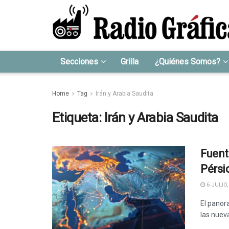
Secciones
Grilla
¿Quiénes Somos?
Home
Tag
Irán y Arabia Saudita
Etiqueta:
Irán y Arabia Saudita
Fuent
Pérsi
6 JULIO,
El panor
las nueva