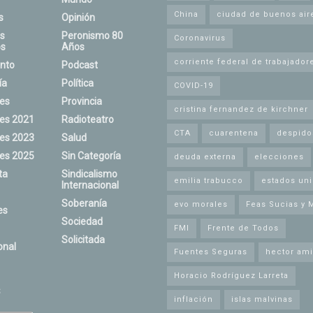
China
ciudad de buenos air
s
Opinión
s
Peronismo 80
Coronavirus
s
Años
corriente federal de trabajador
nto
Podcast
ía
Política
COVID-19
nes
Provincia
cristina fernandez de kirchner
nes 2021
Radioteatro
CTA
cuarentena
despido
nes 2023
Salud
nes 2025
Sin Categoría
deuda externa
elecciones
ta
Sindicalismo
emilia trabucco
estados un
Internacional
Soberanía
evo morales
Feas Sucias y 
es
Sociedad
FMI
Frente de Todos
Solicitada
onal
Fuentes Seguras
hector ami
Horacio Rodríguez Larreta
s
inflación
islas malvinas