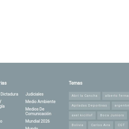
ias
Temas
 Dictadura
Judiciales
Abrí la Cancha
alberto fern
Y
Medio Ambiente
Apiladas Deportivas
argenti
gía
Medios De
Comunicación
axel kicillof
Boca Juniors
o
Mundial 2026
Bolivia
Carlos Aira
CGT
Mundo