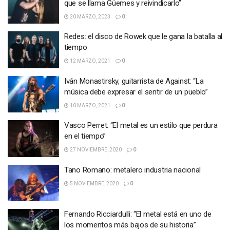
que se llama Güemes y reivindicarlo”
20 MARZO, 2023
0
Redes: el disco de Rowek que le gana la batalla al
tiempo
12 MARZO, 2021
0
Iván Monastirsky, guitarrista de Against: “La
música debe expresar el sentir de un pueblo”
10 MARZO, 2021
0
Vasco Perret: “El metal es un estilo que perdura
en el tiempo”
27 NOVIEMBRE, 2020
0
Tano Romano: metalero industria nacional
5 NOVIEMBRE, 2020
0
Fernando Ricciardulli: “El metal está en uno de
los momentos más bajos de su historia”