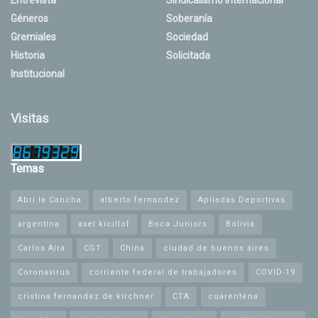
Géneros
Soberanía
Gremiales
Sociedad
Historia
Solicitada
Institucional
Visitas
Temas
Abrí la Cancha
alberto fernandez
Apiladas Deportivas
argentina
axel kicillof
Boca Juniors
Bolivia
Carlos Aira
CGT
China
ciudad de buenos aires
Coronavirus
corriente federal de trabajadores
COVID-19
cristina fernandez de kirchner
CTA
cuarentena