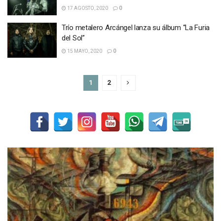
17 AGOSTO, 2020
0
Trío metalero Arcángel lanza su álbum “La Furia
del Sol”
15 MAYO, 2020
0
1
2