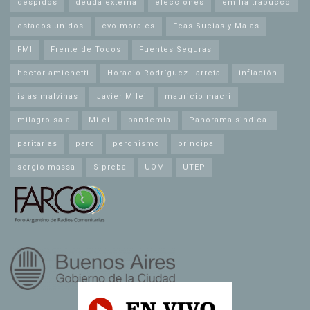
despidos
deuda externa
elecciones
emilia trabucco
estados unidos
evo morales
Feas Sucias y Malas
FMI
Frente de Todos
Fuentes Seguras
hector amichetti
Horacio Rodríguez Larreta
inflación
islas malvinas
Javier Milei
mauricio macri
milagro sala
Milei
pandemia
Panorama sindical
paritarias
paro
peronismo
principal
sergio massa
Sipreba
UOM
UTEP