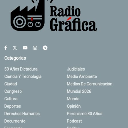
Categorias
50 Años Dictadura
Judiciales
Ciencia Y Tecnología
Medio Ambiente
Ciudad
Medios De Comunicación
Congreso
Mundial 2026
Cultura
Mundo
Deportes
Opinión
Derechos Humanos
Peronismo 80 Años
Documento
Podcast