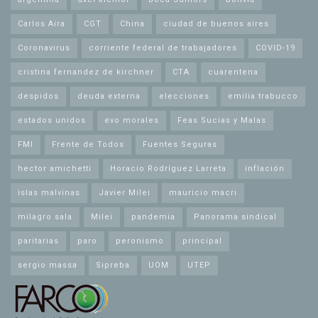
Carlos Aira
CGT
China
ciudad de buenos aires
Coronavirus
corriente federal de trabajadores
COVID-19
cristina fernandez de kirchner
CTA
cuarentena
despidos
deuda externa
elecciones
emilia trabucco
estados unidos
evo morales
Feas Sucias y Malas
FMI
Frente de Todos
Fuentes Seguras
hector amichetti
Horacio Rodríguez Larreta
inflación
islas malvinas
Javier Milei
mauricio macri
milagro sala
Milei
pandemia
Panorama sindical
paritarias
paro
peronismo
principal
sergio massa
Sipreba
UOM
UTEP