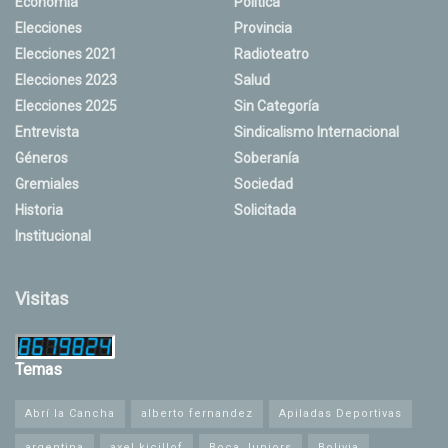
Economía
Política
Elecciones
Provincia
Elecciones 2021
Radioteatro
Elecciones 2023
Salud
Elecciones 2025
Sin Categoría
Entrevista
Sindicalismo Internacional
Géneros
Soberanía
Gremiales
Sociedad
Historia
Solicitada
Institucional
Visitas
Temas
Abrí la Cancha
alberto fernandez
Apiladas Deportivas
argentina
axel kicillof
Boca Juniors
Bolivia