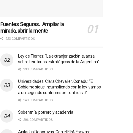
Fuentes Seguras. Ampliar la
mirada, abrir la mente
223 COMPARTIDOS
Ley de Tierras: “La extranjerización avanza
sobre territorios estratégicos de la Argentina”
233 COMPARTIDOS
Universidades. Clara Chevalier, Conadu: “El
Gobierno sigue incumpliendo con la ley, vamos
a un segundo cuatrimestre conflictivo”
240 COMPARTIDOS
Soberanía, potrero y academia
206 COMPARTIDOS
Apiladas Deportivas: Con el FIFA Forward