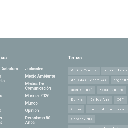
ias
Temas
 Dictadura
Judiciales
Abrí la Cancha
alberto fern
Y
Medio Ambiente
Apiladas Deportivas
argenti
gía
Medios De
Comunicación
axel kicillof
Boca Juniors
o
Mundial 2026
Bolivia
Carlos Aira
CGT
Mundo
China
ciudad de buenos air
s
Opinión
s
Peronismo 80
Coronavirus
s
Años