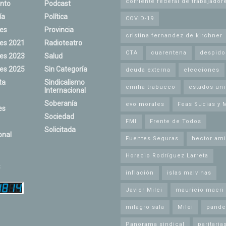
corriente federal de trabajador
nto
Podcast
ía
Política
COVID-19
nes
Provincia
cristina fernandez de kirchner
nes 2021
Radioteatro
CTA
cuarentena
despido
nes 2023
Salud
nes 2025
Sin Categoría
deuda externa
elecciones
ta
Sindicalismo
emilia trabucco
estados un
Internacional
Soberanía
evo morales
Feas Sucias y 
es
Sociedad
FMI
Frente de Todos
Solicitada
onal
Fuentes Seguras
hector ami
Horacio Rodríguez Larreta
s
inflación
islas malvinas
Javier Milei
mauricio macri
milagro sala
Milei
pande
Panorama sindical
paritaria