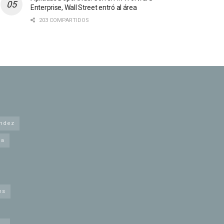
Enterprise, Wall Street entró al área
203 COMPARTIDOS
andez
na
es