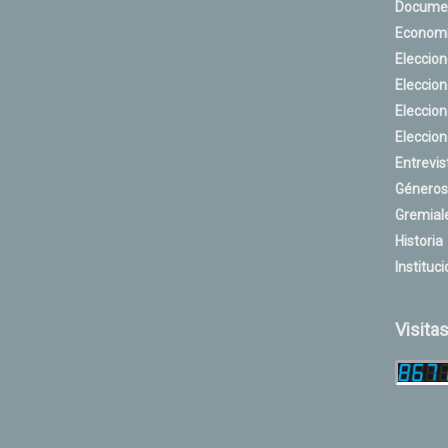
Docume
Econom
Eleccio
Eleccio
Eleccio
Eleccio
Entrevis
Géneros
Gremial
Historia
Instituci
Visita