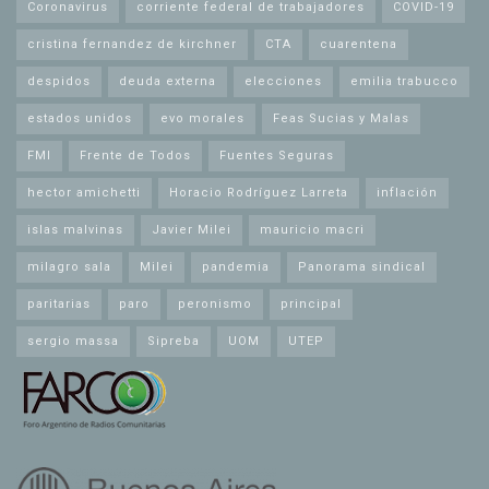
Coronavirus
corriente federal de trabajadores
COVID-19
cristina fernandez de kirchner
CTA
cuarentena
despidos
deuda externa
elecciones
emilia trabucco
estados unidos
evo morales
Feas Sucias y Malas
FMI
Frente de Todos
Fuentes Seguras
hector amichetti
Horacio Rodríguez Larreta
inflación
islas malvinas
Javier Milei
mauricio macri
milagro sala
Milei
pandemia
Panorama sindical
paritarias
paro
peronismo
principal
sergio massa
Sipreba
UOM
UTEP