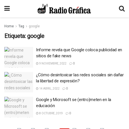
Home
Tag
google
Etiqueta:
google
Informe revela que Google coloca publicidad en
sitios de fake news
9 NOVIEMBRE, 2022
0
¿Cómo desintoxicar las redes sociales sin dañar
la libertad de expresión?
14 ABRIL, 2022
0
Google y Microsoft se (entro)meten en la
educación
8 OCTUBRE, 2019
0