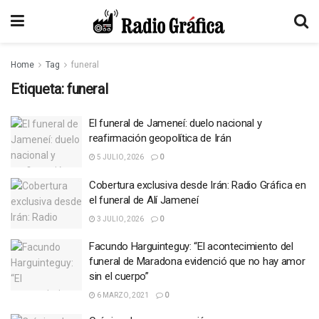
Home
Tag
funeral
Etiqueta:
funeral
El funeral de Jameneí: duelo nacional y
reafirmación geopolítica de Irán
5 JULIO, 2026
0
Cobertura exclusiva desde Irán: Radio Gráfica en
el funeral de Alí Jameneí
3 JULIO, 2026
0
Facundo Harguinteguy: “El acontecimiento del
funeral de Maradona evidenció que no hay amor
sin el cuerpo”
6 MARZO, 2021
0