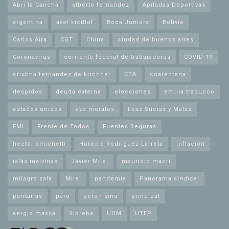
Abrí la Cancha
alberto fernandez
Apiladas Deportivas
argentina
axel kicillof
Boca Juniors
Bolivia
Carlos Aira
CGT
China
ciudad de buenos aires
Coronavirus
corriente federal de trabajadores
COVID-19
cristina fernandez de kirchner
CTA
cuarentena
despidos
deuda externa
elecciones
emilia trabucco
estados unidos
evo morales
Feas Sucias y Malas
FMI
Frente de Todos
Fuentes Seguras
hector amichetti
Horacio Rodríguez Larreta
inflación
islas malvinas
Javier Milei
mauricio macri
milagro sala
Milei
pandemia
Panorama sindical
paritarias
paro
peronismo
principal
sergio massa
Sipreba
UOM
UTEP