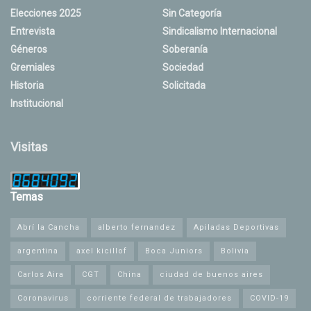
Elecciones 2025
Sin Categoría
Entrevista
Sindicalismo Internacional
Géneros
Soberanía
Gremiales
Sociedad
Historia
Solicitada
Institucional
Visitas
Temas
Abrí la Cancha
alberto fernandez
Apiladas Deportivas
argentina
axel kicillof
Boca Juniors
Bolivia
Carlos Aira
CGT
China
ciudad de buenos aires
Coronavirus
corriente federal de trabajadores
COVID-19