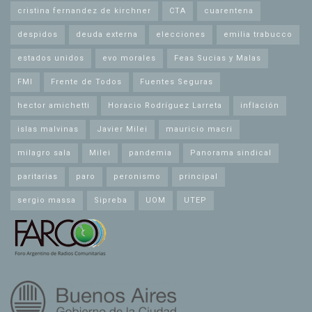
cristina fernandez de kirchner
CTA
cuarentena
despidos
deuda externa
elecciones
emilia trabucco
estados unidos
evo morales
Feas Sucias y Malas
FMI
Frente de Todos
Fuentes Seguras
hector amichetti
Horacio Rodríguez Larreta
inflación
islas malvinas
Javier Milei
mauricio macri
milagro sala
Milei
pandemia
Panorama sindical
paritarias
paro
peronismo
principal
sergio massa
Sipreba
UOM
UTEP