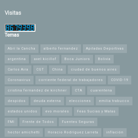
Visitas
Temas
Abrí la Cancha
alberto fernandez
Apiladas Deportivas
argentina
axel kicillof
Boca Juniors
Bolivia
Carlos Aira
CGT
China
ciudad de buenos aires
Coronavirus
corriente federal de trabajadores
COVID-19
cristina fernandez de kirchner
CTA
cuarentena
despidos
deuda externa
elecciones
emilia trabucco
estados unidos
evo morales
Feas Sucias y Malas
FMI
Frente de Todos
Fuentes Seguras
hector amichetti
Horacio Rodríguez Larreta
inflación