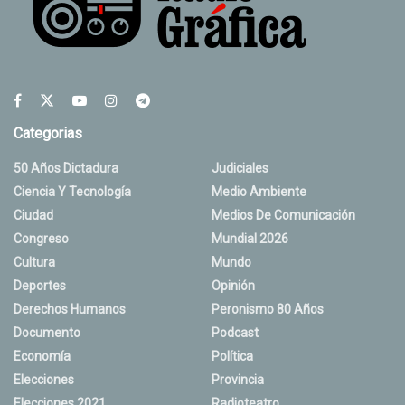
Categorias
50 Años Dictadura
Judiciales
Ciencia Y Tecnología
Medio Ambiente
Ciudad
Medios De Comunicación
Congreso
Mundial 2026
Cultura
Mundo
Deportes
Opinión
Derechos Humanos
Peronismo 80 Años
Documento
Podcast
Economía
Política
Elecciones
Provincia
Elecciones 2021
Radioteatro