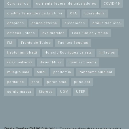
Coronavirus
corriente federal de trabajadores
COVID-19
cristina fernandez de kirchner
CTA
cuarentena
despidos
deuda externa
elecciones
emilia trabucco
estados unidos
evo morales
Feas Sucias y Malas
FMI
Frente de Todos
Fuentes Seguras
hector amichetti
Horacio Rodríguez Larreta
inflación
islas malvinas
Javier Milei
mauricio macri
milagro sala
Milei
pandemia
Panorama sindical
paritarias
paro
peronismo
principal
sergio massa
Sipreba
UOM
UTEP