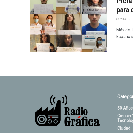
Profe
para 
20 ABRIL
Más de 1
España so
Categor
50 Años
Ciencia 
Tecnolo
Ciudad