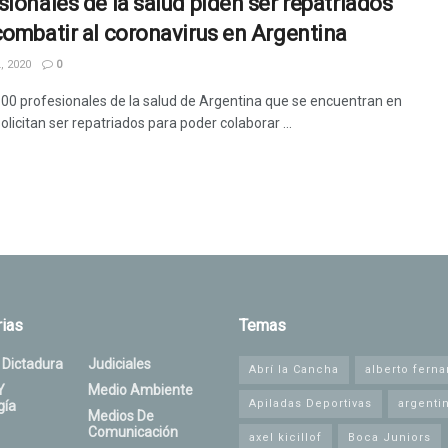
sionales de la salud piden ser repatriados
combatir al coronavirus en Argentina
, 2020
0
00 profesionales de la salud de Argentina que se encuentran en
licitan ser repatriados para poder colaborar ...
ias
Temas
 Dictadura
Judiciales
Abrí la Cancha
alberto fern
Y
Medio Ambiente
Apiladas Deportivas
argenti
gía
Medios De
Comunicación
axel kicillof
Boca Juniors