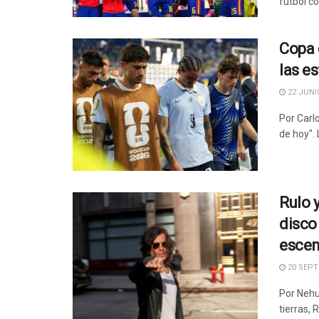
fútbol co
Copa 
las es
22 JUNIO
Por Carlo
de hoy". L
Rulo 
disco
escen
20 SEPT
Por Nehu
tierras, 