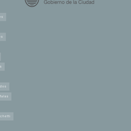
es
es
s
idos
Malas
chetti