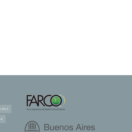
andez
na