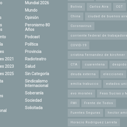
o
Mundial 2026
Bolivia
Carlos Aira
CGT
Mundo
China
ciudad de buenos air
s
Opinión
s
Peronismo 80
Coronavirus
s
Años
corriente federal de trabajador
nto
Podcast
ía
Política
COVID-19
nes
Provincia
cristina fernandez de kirchner
nes 2021
Radioteatro
CTA
cuarentena
despido
nes 2023
Salud
nes 2025
Sin Categoría
deuda externa
elecciones
ta
Sindicalismo
emilia trabucco
estados un
Internacional
Soberanía
evo morales
Feas Sucias y 
es
Sociedad
FMI
Frente de Todos
Solicitada
onal
Fuentes Seguras
hector ami
Horacio Rodríguez Larreta