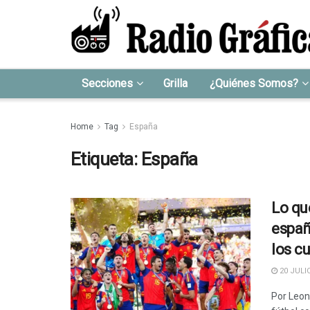
Secciones
Grilla
¿Quiénes Somos?
Home
Tag
España
Etiqueta:
España
Lo qu
españ
los c
20 JULIO
Por Leon