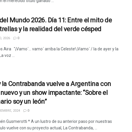
n el merecido título ganado ...
del Mundo 2026. Día 11: Entre el mito de
trellas y la realidad del verde césped
, 2026
0
s Aira "¡Vamo´... vamo´ arriba la Celeste! ¡Vamo´ / la de ayer y la
a voz ...
y la Contrabanda vuelve a Argentina con
 nuevo y un show impactante: “Sobre el
ario soy un león”
IEMBRE, 2024
0
én Gusmerotti * A un lustro de su anterior paso por nuestras
Rulo vuelve con su proyecto actual, La Contrabanda, ...