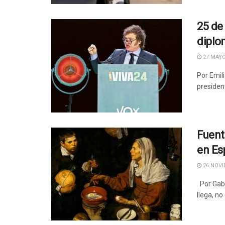
25 de
diplo
27 MAYO
Por Emil
presiden
Fuent
en Es
26 NOVI
Por Gabr
llega, no