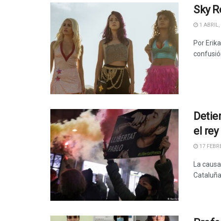
Sky R
1 ABRIL,
Por Erik
confusión
Detie
el rey
17 FEBRE
La causa
Cataluña 