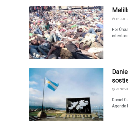
Melill
12 JULIO
Por Úrsu
intentaro
Danie
sosti
23 NOVI
Daniel G
Agenda Ma