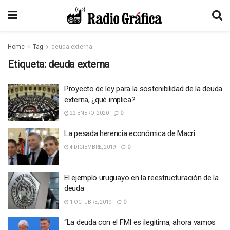
Home
Tag
deuda externa
Etiqueta:
deuda externa
Proyecto de ley para la sostenibilidad de la deuda
externa, ¿qué implica?
22 ENERO, 2020
0
La pesada herencia económica de Macri
4 DICIEMBRE, 2019
0
El ejemplo uruguayo en la reestructuración de la
deuda
1 OCTUBRE, 2019
0
“La deuda con el FMI es ilegitima, ahora vamos