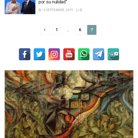
por su nulidad”
13 SEPTIEMBRE, 2019
0
1
…
6
7