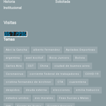
Historia
Solicitada
Institucional
Visitas
Temas
Abrí la Cancha
alberto fernandez
Apiladas Deportivas
argentina
axel kicillof
Boca Juniors
Bolivia
Carlos Aira
CGT
China
ciudad de buenos aires
Coronavirus
corriente federal de trabajadores
COVID-19
cristina fernandez de kirchner
CTA
cuarentena
despidos
deuda externa
elecciones
emilia trabucco
estados unidos
evo morales
Feas Sucias y Malas