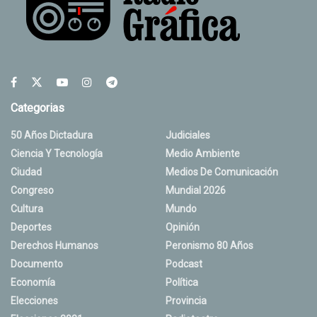
Categorias
50 Años Dictadura
Judiciales
Ciencia Y Tecnología
Medio Ambiente
Ciudad
Medios De Comunicación
Congreso
Mundial 2026
Cultura
Mundo
Deportes
Opinión
Derechos Humanos
Peronismo 80 Años
Documento
Podcast
Economía
Política
Elecciones
Provincia