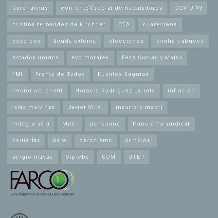
Coronavirus
corriente federal de trabajadores
COVID-19
cristina fernandez de kirchner
CTA
cuarentena
despidos
deuda externa
elecciones
emilia trabucco
estados unidos
evo morales
Feas Sucias y Malas
FMI
Frente de Todos
Fuentes Seguras
hector amichetti
Horacio Rodríguez Larreta
inflación
islas malvinas
Javier Milei
mauricio macri
milagro sala
Milei
pandemia
Panorama sindical
paritarias
paro
peronismo
principal
sergio massa
Sipreba
UOM
UTEP