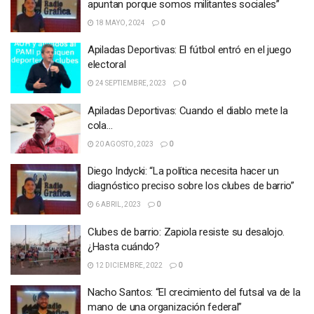
apuntan porque somos militantes sociales”
18 MAYO, 2024
0
Apiladas Deportivas: El fútbol entró en el juego
electoral
24 SEPTIEMBRE, 2023
0
Apiladas Deportivas: Cuando el diablo mete la
cola…
20 AGOSTO, 2023
0
Diego Indycki: “La política necesita hacer un
diagnóstico preciso sobre los clubes de barrio”
6 ABRIL, 2023
0
Clubes de barrio: Zapiola resiste su desalojo.
¿Hasta cuándo?
12 DICIEMBRE, 2022
0
Nacho Santos: “El crecimiento del futsal va de la
mano de una organización federal”