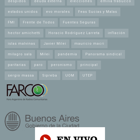
despidos
deuda externa
elecciones
emilia trabucco
estados unidos
evo morales
Feas Sucias y Malas
FMI
Frente de Todos
Fuentes Seguras
hector amichetti
Horacio Rodríguez Larreta
inflación
islas malvinas
Javier Milei
mauricio macri
milagro sala
Milei
pandemia
Panorama sindical
paritarias
paro
peronismo
principal
sergio massa
Sipreba
UOM
UTEP