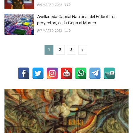
9 MARZO, 2022
0
Avellaneda Capital Nacional del Fútbol. Los
proyectos, de la Copa al Museo
7 MARZO, 2022
0
1
2
3