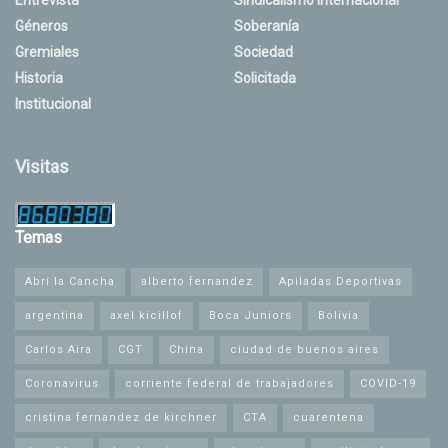
Géneros
Soberanía
Gremiales
Sociedad
Historia
Solicitada
Institucional
Visitas
Temas
Abrí la Cancha
alberto fernandez
Apiladas Deportivas
argentina
axel kicillof
Boca Juniors
Bolivia
Carlos Aira
CGT
China
ciudad de buenos aires
Coronavirus
corriente federal de trabajadores
COVID-19
cristina fernandez de kirchner
CTA
cuarentena