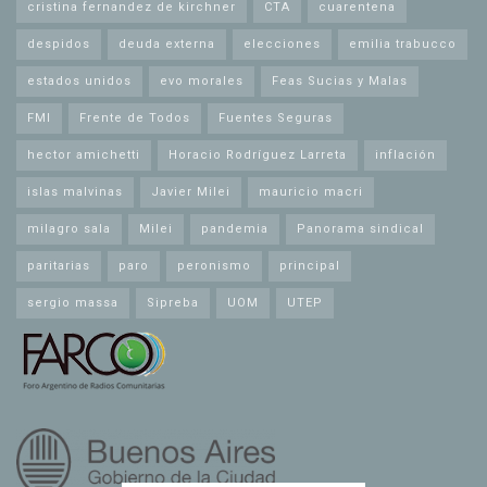
cristina fernandez de kirchner
CTA
cuarentena
despidos
deuda externa
elecciones
emilia trabucco
estados unidos
evo morales
Feas Sucias y Malas
FMI
Frente de Todos
Fuentes Seguras
hector amichetti
Horacio Rodríguez Larreta
inflación
islas malvinas
Javier Milei
mauricio macri
milagro sala
Milei
pandemia
Panorama sindical
paritarias
paro
peronismo
principal
sergio massa
Sipreba
UOM
UTEP