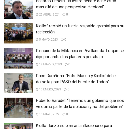
Edgardo Depetri: “Nuestro debate debe estar
mas allá de una perspectiva electoral”
25 ABRIL, 2024
0
Kicillof recibió un fuerte respaldo gremial para su
reelección
5 MAYO, 2023
0
Plenario de la Militancia en Avellaneda. Lo que se
dijo por arriba, los planteos por abajo
12 MARZO, 2023
0
Paco Durañona: “Entre Massa y Kicillof debe
darse la gran PASO del Frente de Todos”
13 ENERO, 2023
0
Roberto Baradel: “Tenemos un gobierno que nos
ve como parte de la solución y no del problema”
11 MAYO, 2022
0
Kicillof lanzó su plan antiinflacionario para