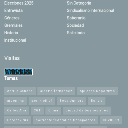
Elecciones 2025
Sin Categoría
Entrevista
Sindicalismo Internacional
Géneros
Soberanía
Gremiales
Sociedad
Historia
Solicitada
Institucional
Visitas
Temas
Abrí la Cancha
alberto fernandez
Apiladas Deportivas
argentina
axel kicillof
Boca Juniors
Bolivia
Carlos Aira
CGT
China
ciudad de buenos aires
Coronavirus
corriente federal de trabajadores
COVID-19