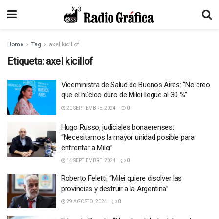
Home
Tag
axel kicillof
Etiqueta:
axel kicillof
Viceministra de Salud de Buenos Aires: “No creo
que el núcleo duro de Milei llegue al 30 %”
20 SEPTIEMBRE, 2024
0
Hugo Russo, judiciales bonaerenses:
“Necesitamos la mayor unidad posible para
enfrentar a Milei”
14 SEPTIEMBRE, 2024
0
Roberto Feletti: “Milei quiere disolver las
provincias y destruir a la Argentina”
29 AGOSTO, 2024
0