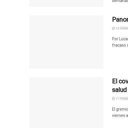
semanas, 
Panor
13 FEBRE
Por Lucas
fracaso d
El cov
salud
11 FEBRE
El gremi
viernes a