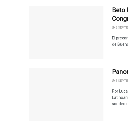
Beto P
Cong
8 SEPTI
El preca
de Buenos
Panor
5 SEPTI
Por Luca
Latinoam
sondeo de