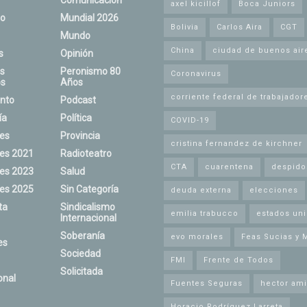
Comunicación
axel kicillof
Boca Juniors
o
Mundial 2026
Bolivia
Carlos Aira
CGT
Mundo
China
ciudad de buenos air
s
Opinión
s
Peronismo 80
Coronavirus
s
Años
corriente federal de trabajador
nto
Podcast
ía
Política
COVID-19
nes
Provincia
cristina fernandez de kirchner
nes 2021
Radioteatro
CTA
cuarentena
despido
nes 2023
Salud
nes 2025
Sin Categoría
deuda externa
elecciones
ta
Sindicalismo
emilia trabucco
estados un
Internacional
Soberanía
evo morales
Feas Sucias y 
es
Sociedad
FMI
Frente de Todos
Solicitada
onal
Fuentes Seguras
hector ami
Horacio Rodríguez Larreta