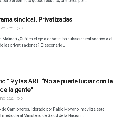
pero el conflicto quedó resuelto, al menos por ...
ama sindical. Privatizadas
RO, 2022
0
 Molinari ¿Cuál es el eje a debatir: los subsidios millonarios o el
e las privatizaciones? El escenario ...
id 19 y las ART. “No se puede lucrar con la
 de la gente”
RO, 2022
0
o de Camioneros, liderado por Pablo Moyano, moviliza este
l mediodía al Ministerio de Salud de la Nación ...