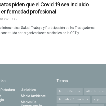
catos piden que el Covid 19 sea incluido
enfermedad profesional
O, 2021
0
o Intersindical Salud, Trabajo y Participación de lxs Trabajadores,
constituido por organizaciones sindicales de la CGT y ...
ias
Temas
 Dictadura
Judiciales
Abrí la Cancha
alberto fern
Y
Medio Ambiente
Apiladas Deportivas
argenti
gía
Medios De