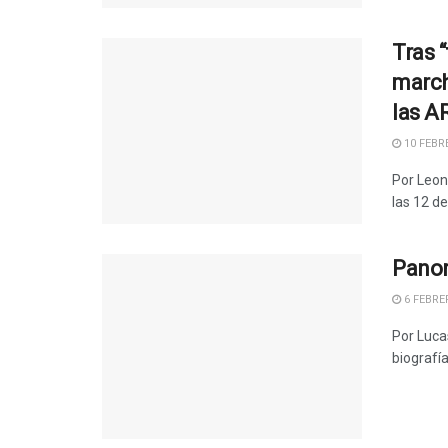
Tras 
march
las A
10 FEBRE
Por Leon
las 12 de
Panor
6 FEBRER
Por Luca
biografía