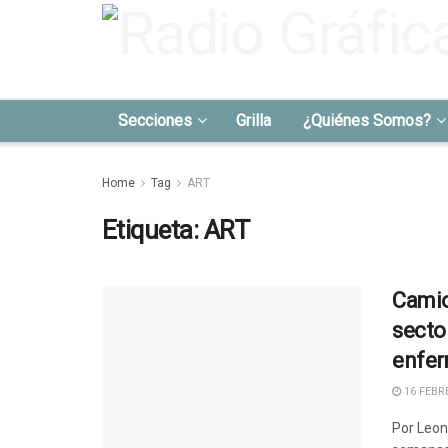
Secciones
Grilla
¿Quiénes Somos?
Home
Tag
ART
Etiqueta:
ART
Camio
secto
enfe
16 FEBRE
Por Leon