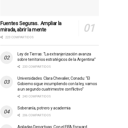
Fuentes Seguras. Ampliar la
mirada, abrir la mente
223 COMPARTIDOS
Ley de Tierras: “La extranjerización avanza
sobre territorios estratégicos de la Argentina”
233 COMPARTIDOS
Universidades. Clara Chevalier, Conadu: “El
Gobierno sigue incumpliendo con la ley, vamos
a un segundo cuatrimestre conflictivo”
240 COMPARTIDOS
Soberanía, potrero y academia
206 COMPARTIDOS
Apiladas Deportivas: Con el FIFA Forward