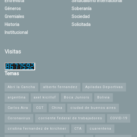
Entrevista
Sindicalismo Internacional
Géneros
Soberanía
Gremiales
Sociedad
Historia
Solicitada
Institucional
Visitas
Temas
Abrí la Cancha
alberto fernandez
Apiladas Deportivas
argentina
axel kicillof
Boca Juniors
Bolivia
Carlos Aira
CGT
China
ciudad de buenos aires
Coronavirus
corriente federal de trabajadores
COVID-19
cristina fernandez de kirchner
CTA
cuarentena