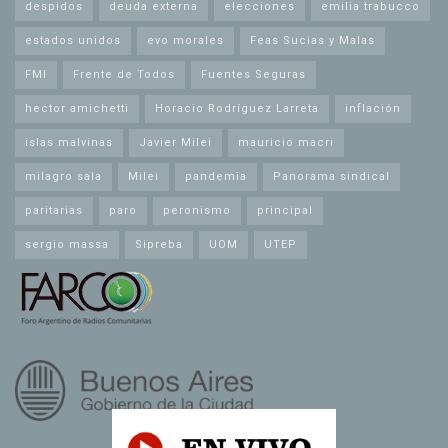
despidos
deuda externa
elecciones
emilia trabucco
estados unidos
evo morales
Feas Sucias y Malas
FMI
Frente de Todos
Fuentes Seguras
hector amichetti
Horacio Rodríguez Larreta
inflación
islas malvinas
Javier Milei
mauricio macri
milagro sala
Milei
pandemia
Panorama sindical
paritarias
paro
peronismo
principal
sergio massa
Sipreba
UOM
UTEP