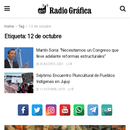
Home
Tag
12 de octubre
Etiqueta:
12 de octubre
Martín Soria: “Necesitamos un Congreso que
lleve adelante reformas estructurales”
25 AGOSTO, 2021
0
Séptimo Encuentro Pluricultural de Pueblos
Indígenas en Jujuy
11 OCTUBRE, 2019
0