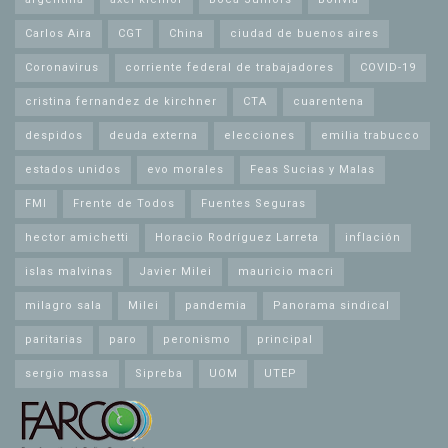
Carlos Aira
CGT
China
ciudad de buenos aires
Coronavirus
corriente federal de trabajadores
COVID-19
cristina fernandez de kirchner
CTA
cuarentena
despidos
deuda externa
elecciones
emilia trabucco
estados unidos
evo morales
Feas Sucias y Malas
FMI
Frente de Todos
Fuentes Seguras
hector amichetti
Horacio Rodríguez Larreta
inflación
islas malvinas
Javier Milei
mauricio macri
milagro sala
Milei
pandemia
Panorama sindical
paritarias
paro
peronismo
principal
sergio massa
Sipreba
UOM
UTEP