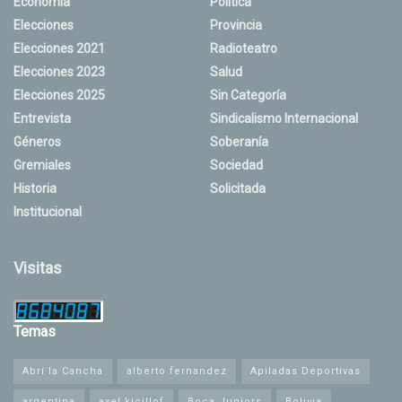
Economía
Política
Elecciones
Provincia
Elecciones 2021
Radioteatro
Elecciones 2023
Salud
Elecciones 2025
Sin Categoría
Entrevista
Sindicalismo Internacional
Géneros
Soberanía
Gremiales
Sociedad
Historia
Solicitada
Institucional
Visitas
Temas
Abrí la Cancha
alberto fernandez
Apiladas Deportivas
argentina
axel kicillof
Boca Juniors
Bolivia