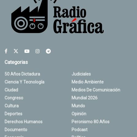
Categorias
50 Años Dictadura
Judiciales
Ciencia Y Tecnología
Medio Ambiente
Ciudad
Medios De Comunicación
Congreso
Mundial 2026
Cultura
Mundo
Deportes
Opinión
Derechos Humanos
Peronismo 80 Años
Documento
Podcast