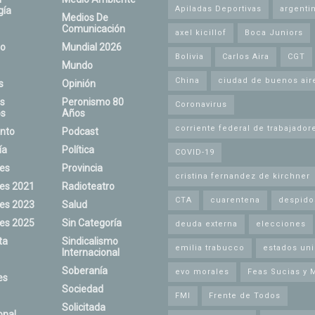
Apiladas Deportivas
argenti
gía
Medios De
Comunicación
axel kicillof
Boca Juniors
o
Mundial 2026
Bolivia
Carlos Aira
CGT
Mundo
China
ciudad de buenos air
s
Opinión
s
Peronismo 80
Coronavirus
s
Años
corriente federal de trabajador
nto
Podcast
ía
Política
COVID-19
nes
Provincia
cristina fernandez de kirchner
nes 2021
Radioteatro
CTA
cuarentena
despido
nes 2023
Salud
nes 2025
Sin Categoría
deuda externa
elecciones
ta
Sindicalismo
emilia trabucco
estados un
Internacional
Soberanía
evo morales
Feas Sucias y 
es
Sociedad
FMI
Frente de Todos
Solicitada
onal