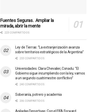
Fuentes Seguras. Ampliar la
mirada, abrir la mente
223 COMPARTIDOS
Ley de Tierras: “La extranjerización avanza
sobre territorios estratégicos de la Argentina”
233 COMPARTIDOS
Universidades. Clara Chevalier, Conadu: “El
Gobierno sigue incumpliendo con la ley, vamos
a un segundo cuatrimestre conflictivo”
240 COMPARTIDOS
Soberanía, potrero y academia
206 COMPARTIDOS
Apiladas Deportivas: Con el FIFA Forward