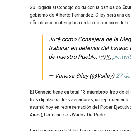
Su llegada al Consejo se da con la partida de
Edua
gobierno de Alberto Fernández. Siley será una de
oficialismo contemplada en la composición del ó
Juré como Consejera de la Magi
trabajar en defensa del Estado d
de nuestro Pueblo. 🇦🇷
pic.tw
— Vanesa Siley (@Vsiley)
27 de
El Consejo tiene en total 13 miembros:
tres de el
tres diputados, tres senadores, un representant
asumió hoy en representación del Poder Ejecuti
Aires), hermano de «Wado» De Pedro.
La designación de Siley tiene varios rasgos para d