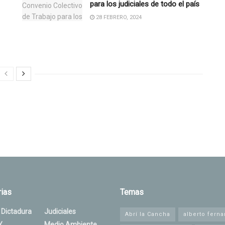
para los judiciales de todo el país
28 FEBRERO, 2024
ias
Temas
 Dictadura
Judiciales
Abrí la Cancha
alberto fern
Y
Medio Ambiente