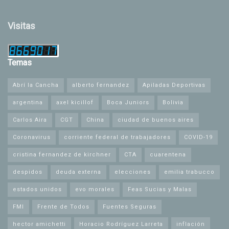
Visitas
Temas
Abrí la Cancha
alberto fernandez
Apiladas Deportivas
argentina
axel kicillof
Boca Juniors
Bolivia
Carlos Aira
CGT
China
ciudad de buenos aires
Coronavirus
corriente federal de trabajadores
COVID-19
cristina fernandez de kirchner
CTA
cuarentena
despidos
deuda externa
elecciones
emilia trabucco
estados unidos
evo morales
Feas Sucias y Malas
FMI
Frente de Todos
Fuentes Seguras
hector amichetti
Horacio Rodríguez Larreta
inflación