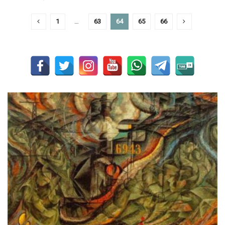
1
…
63
64
65
66