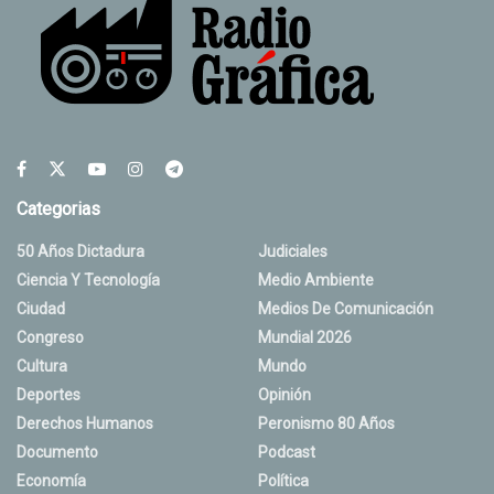
Categorias
50 Años Dictadura
Judiciales
Ciencia Y Tecnología
Medio Ambiente
Ciudad
Medios De Comunicación
Congreso
Mundial 2026
Cultura
Mundo
Deportes
Opinión
Derechos Humanos
Peronismo 80 Años
Documento
Podcast
Economía
Política