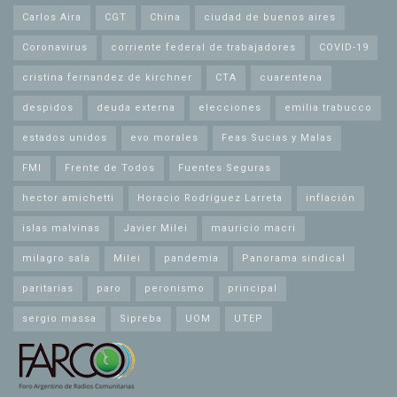
Carlos Aira
CGT
China
ciudad de buenos aires
Coronavirus
corriente federal de trabajadores
COVID-19
cristina fernandez de kirchner
CTA
cuarentena
despidos
deuda externa
elecciones
emilia trabucco
estados unidos
evo morales
Feas Sucias y Malas
FMI
Frente de Todos
Fuentes Seguras
hector amichetti
Horacio Rodríguez Larreta
inflación
islas malvinas
Javier Milei
mauricio macri
milagro sala
Milei
pandemia
Panorama sindical
paritarias
paro
peronismo
principal
sergio massa
Sipreba
UOM
UTEP