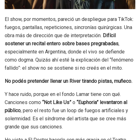
El show, por momentos, pareció un despliegue para TikTok:
fuegos, pantallas, repeticiones, sincronías quirúrgicas. Una
obra más de dirección que de interpretación.
Difícil
sostener un recital entero sobre bases pregrabadas
,
especialmente en Argentina, donde el vivo se defiende
como dogma. Quizás ahí esté la explicación del “fenómeno
fallido”: el show no se sostiene si no creés en el mito.
No podés pretender llenar un River tirando pistas, muñeco.
Y hace ruido, porque en el fondo Lamar tiene con qué.
Canciones como
“Not Like Us”
o
“Euphoria” levantaron al
público
, pero el resto fue un loop de fuegos artificiales y
solemnidad. Es el síndrome del artista que se cree más
grande que sus canciones.
He visto a El Doctor hacerlo con más gracia en el Teatro