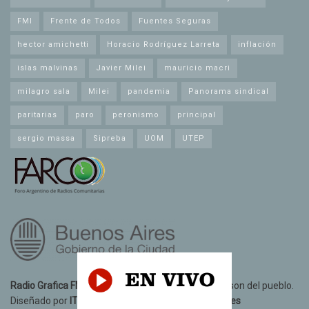
FMI
Frente de Todos
Fuentes Seguras
hector amichetti
Horacio Rodríguez Larreta
inflación
islas malvinas
Javier Milei
mauricio macri
milagro sala
Milei
pandemia
Panorama sindical
paritarias
paro
peronismo
principal
sergio massa
Sipreba
UOM
UTEP
Radio Grafica FM 89.3
© 2021. Todos los derechos son del pueblo.
Diseñado por
IT10 Informatica y Telecomunicaciones