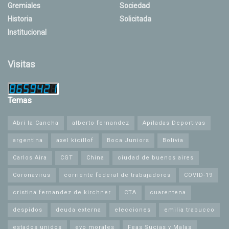
Gremiales
Sociedad
Historia
Solicitada
Institucional
Visitas
Temas
Abrí la Cancha
alberto fernandez
Apiladas Deportivas
argentina
axel kicillof
Boca Juniors
Bolivia
Carlos Aira
CGT
China
ciudad de buenos aires
Coronavirus
corriente federal de trabajadores
COVID-19
cristina fernandez de kirchner
CTA
cuarentena
despidos
deuda externa
elecciones
emilia trabucco
estados unidos
evo morales
Feas Sucias y Malas