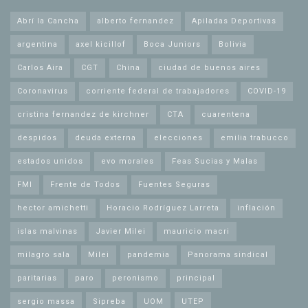
Abrí la Cancha
alberto fernandez
Apiladas Deportivas
argentina
axel kicillof
Boca Juniors
Bolivia
Carlos Aira
CGT
China
ciudad de buenos aires
Coronavirus
corriente federal de trabajadores
COVID-19
cristina fernandez de kirchner
CTA
cuarentena
despidos
deuda externa
elecciones
emilia trabucco
estados unidos
evo morales
Feas Sucias y Malas
FMI
Frente de Todos
Fuentes Seguras
hector amichetti
Horacio Rodríguez Larreta
inflación
islas malvinas
Javier Milei
mauricio macri
milagro sala
Milei
pandemia
Panorama sindical
paritarias
paro
peronismo
principal
sergio massa
Sipreba
UOM
UTEP