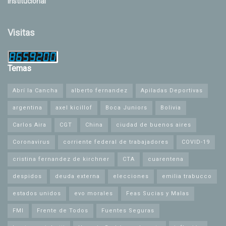
Institucional
Visitas
Temas
Abrí la Cancha
alberto fernandez
Apiladas Deportivas
argentina
axel kicillof
Boca Juniors
Bolivia
Carlos Aira
CGT
China
ciudad de buenos aires
Coronavirus
corriente federal de trabajadores
COVID-19
cristina fernandez de kirchner
CTA
cuarentena
despidos
deuda externa
elecciones
emilia trabucco
estados unidos
evo morales
Feas Sucias y Malas
FMI
Frente de Todos
Fuentes Seguras