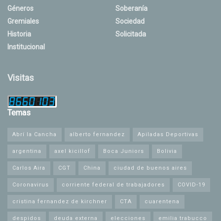
Géneros
Soberanía
Gremiales
Sociedad
Historia
Solicitada
Institucional
Visitas
Temas
Abrí la Cancha
alberto fernandez
Apiladas Deportivas
argentina
axel kicillof
Boca Juniors
Bolivia
Carlos Aira
CGT
China
ciudad de buenos aires
Coronavirus
corriente federal de trabajadores
COVID-19
cristina fernandez de kirchner
CTA
cuarentena
despidos
deuda externa
elecciones
emilia trabucco