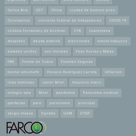
Carlos Aira
CGT
China
ciudad de buenos aires
Coronavirus
corriente federal de trabajadores
COVID-19
cristina fernandez de kirchner
CTA
cuarentena
despidos
deuda externa
elecciones
emilia trabucco
estados unidos
evo morales
Feas Sucias y Malas
FMI
Frente de Todos
Fuentes Seguras
hector amichetti
Horacio Rodríguez Larreta
inflación
islas malvinas
Javier Milei
mauricio macri
milagro sala
Milei
pandemia
Panorama sindical
paritarias
paro
peronismo
principal
sergio massa
Sipreba
UOM
UTEP