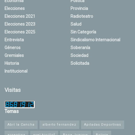
Economía
Política
Elecciones
Provincia
Elecciones 2021
Radioteatro
Elecciones 2023
Salud
Elecciones 2025
Sin Categoría
Entrevista
Sindicalismo Internacional
Géneros
Soberanía
Gremiales
Sociedad
Historia
Solicitada
Institucional
Visitas
Temas
Abrí la Cancha
alberto fernandez
Apiladas Deportivas
argentina
axel kicillof
Boca Juniors
Bolivia