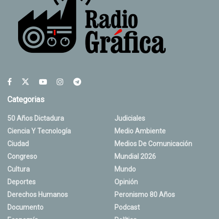
Categorias
50 Años Dictadura
Judiciales
Ciencia Y Tecnología
Medio Ambiente
Ciudad
Medios De Comunicación
Congreso
Mundial 2026
Cultura
Mundo
Deportes
Opinión
Derechos Humanos
Peronismo 80 Años
Documento
Podcast