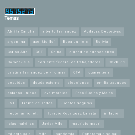
Temas
Abrí la Cancha
alberto fernandez
Apiladas Deportivas
argentina
axel kicillof
Boca Juniors
Bolivia
Carlos Aira
CGT
China
ciudad de buenos aires
Coronavirus
corriente federal de trabajadores
COVID-19
cristina fernandez de kirchner
CTA
cuarentena
despidos
deuda externa
elecciones
emilia trabucco
estados unidos
evo morales
Feas Sucias y Malas
FMI
Frente de Todos
Fuentes Seguras
hector amichetti
Horacio Rodríguez Larreta
inflación
islas malvinas
Javier Milei
mauricio macri
milagro sala
Milei
pandemia
Panorama sindical