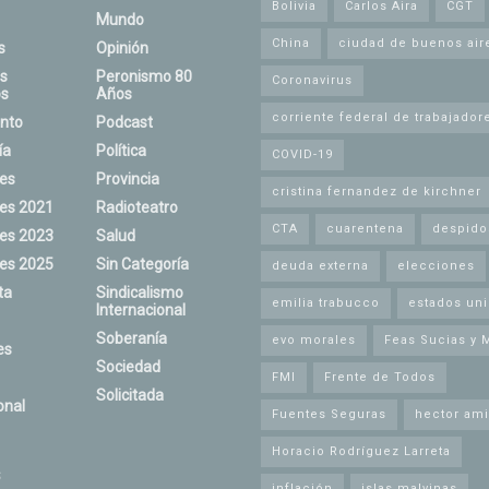
Bolivia
Carlos Aira
CGT
Mundo
China
ciudad de buenos air
s
Opinión
s
Peronismo 80
Coronavirus
s
Años
corriente federal de trabajador
nto
Podcast
ía
Política
COVID-19
nes
Provincia
cristina fernandez de kirchner
nes 2021
Radioteatro
CTA
cuarentena
despido
nes 2023
Salud
nes 2025
Sin Categoría
deuda externa
elecciones
ta
Sindicalismo
emilia trabucco
estados un
Internacional
Soberanía
evo morales
Feas Sucias y 
es
Sociedad
FMI
Frente de Todos
Solicitada
onal
Fuentes Seguras
hector ami
Horacio Rodríguez Larreta
s
inflación
islas malvinas