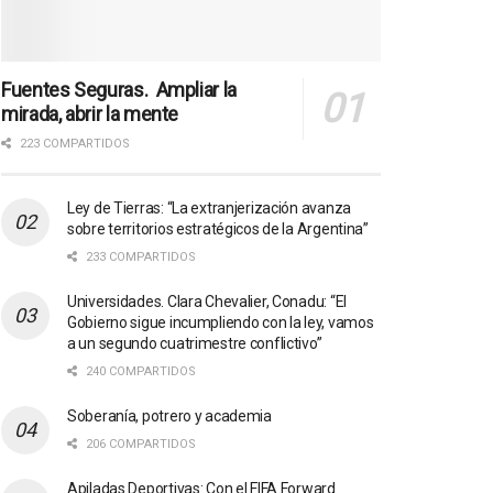
Fuentes Seguras. Ampliar la
mirada, abrir la mente
223 COMPARTIDOS
Ley de Tierras: “La extranjerización avanza
sobre territorios estratégicos de la Argentina”
233 COMPARTIDOS
Universidades. Clara Chevalier, Conadu: “El
Gobierno sigue incumpliendo con la ley, vamos
a un segundo cuatrimestre conflictivo”
240 COMPARTIDOS
Soberanía, potrero y academia
206 COMPARTIDOS
Apiladas Deportivas: Con el FIFA Forward