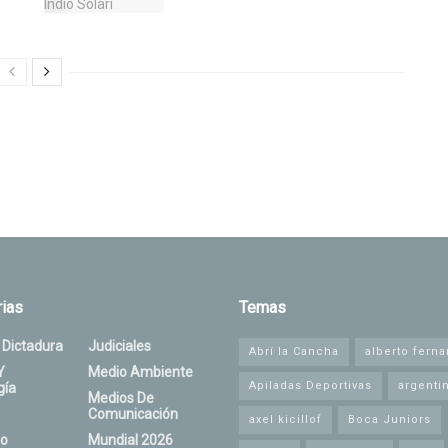
ias
Temas
 Dictadura
Judiciales
Abrí la Cancha
alberto fern
Y
Medio Ambiente
Apiladas Deportivas
argenti
gía
Medios De
Comunicación
axel kicillof
Boca Juniors
o
Mundial 2026