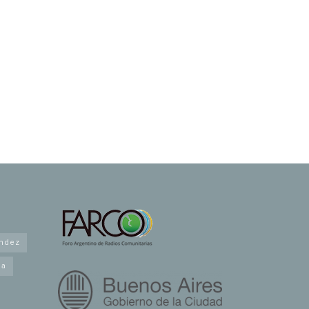
andez
na