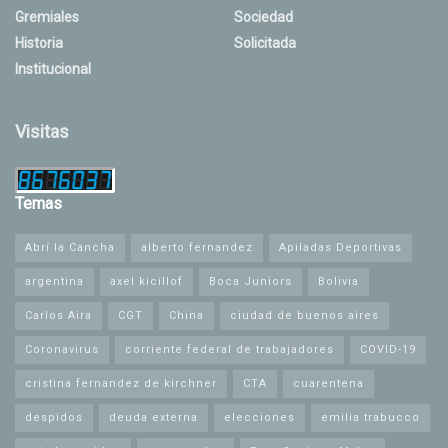
Gremiales
Sociedad
Historia
Solicitada
Institucional
Visitas
Temas
Abrí la Cancha
alberto fernandez
Apiladas Deportivas
argentina
axel kicillof
Boca Juniors
Bolivia
Carlos Aira
CGT
China
ciudad de buenos aires
Coronavirus
corriente federal de trabajadores
COVID-19
cristina fernandez de kirchner
CTA
cuarentena
despidos
deuda externa
elecciones
emilia trabucco