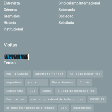
Entrevista
Sindicalismo Internacional
Géneros
Soberanía
Gremiales
Sociedad
Historia
Solicitada
Institucional
Visitas
Temas
Abrí la Cancha
alberto fernandez
Apiladas Deportivas
argentina
axel kicillof
Boca Juniors
Bolivia
Carlos Aira
CGT
China
ciudad de buenos aires
Coronavirus
corriente federal de trabajadores
COVID-19
cristina fernandez de kirchner
CTA
cuarentena