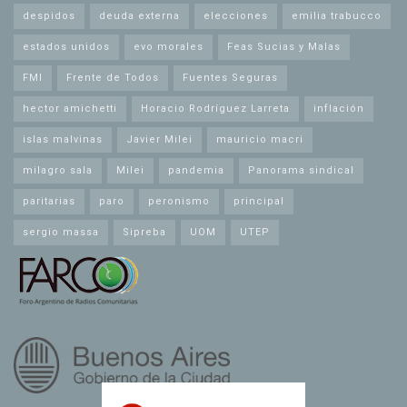
despidos
deuda externa
elecciones
emilia trabucco
estados unidos
evo morales
Feas Sucias y Malas
FMI
Frente de Todos
Fuentes Seguras
hector amichetti
Horacio Rodríguez Larreta
inflación
islas malvinas
Javier Milei
mauricio macri
milagro sala
Milei
pandemia
Panorama sindical
paritarias
paro
peronismo
principal
sergio massa
Sipreba
UOM
UTEP