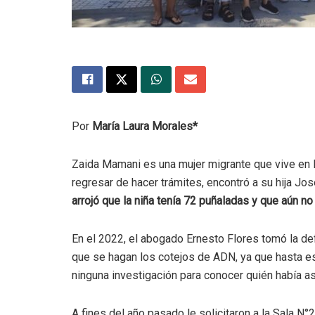
Por
María Laura Morales*
Zaida Mamani es una mujer migrante que vive en 
regresar de hacer trámites, encontró a su hija Jo
arrojó que la niña tenía 72 puñaladas y que aún n
En el 2022, el abogado Ernesto Flores tomó la def
que se hagan los cotejos de ADN, ya que hasta es
ninguna investigación para conocer quién había as
A fines del año pasado le solicitaron a la Sala 