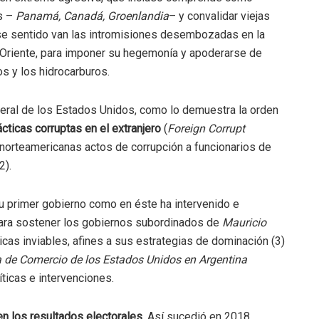
es –
Panamá, Canadá, Groenlandia
– y convalidar viejas
e sentido van las intromisiones desembozadas en la
 Oriente, para imponer su hegemonía y apoderarse de
s y los hidrocarburos.
deral de los Estados Unidos, como lo demuestra la orden
cticas corruptas en el extranjero
(
Foreign Corrupt
norteamericanas actos de corrupción a funcionarios de
2).
su primer gobierno como en éste ha intervenido e
 para sostener los gobiernos subordinados de
Mauricio
cas inviables, afines a sus estrategias de dominación (3)
de Comercio de los Estados Unidos en Argentina
icas e intervenciones.
 en los resultados electorales.
Así sucedió en 2018