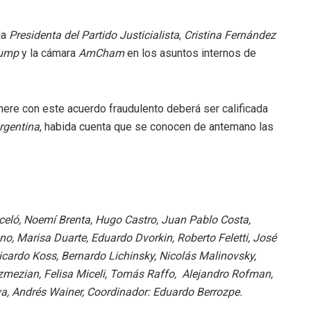
la
Presidenta del Partido Justicialista
,
Cristina Fernández
rump
y la cámara
AmCham
en los asuntos internos de
ere con este acuerdo fraudulento deberá ser calificada
rgentina
, habida cuenta que se conocen de antemano las
arceló, Noemí Brenta, Hugo Castro, Juan Pablo Costa,
ano, Marisa Duarte, Eduardo Dvorkin, Roberto Feletti,
José
Ricardo Koss, Bernardo Lichinsky, Nicolás Malinovsky,
zmezian, Felisa Miceli, Tomás Raffo, Alejandro Rofman,
lva, Andrés Wainer, Coordinador: Eduardo Berrozpe.