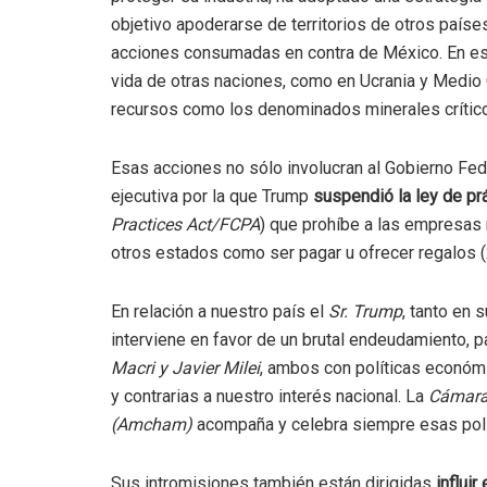
objetivo apoderarse de territorios de otros país
acciones consumadas en contra de México. En es
vida de otras naciones, como en Ucrania y Medio
recursos como los denominados minerales crítico
Esas acciones no sólo involucran al Gobierno Fe
ejecutiva por la que Trump
suspendió la ley de prá
Practices Act/FCPA
) que prohíbe a las empresas 
otros estados como ser pagar u ofrecer regalos (
En relación a nuestro país el
Sr. Trump
, tanto en 
interviene en favor de un brutal endeudamiento,
Macri y Javier Milei
, ambos con políticas económi
y contrarias a nuestro interés nacional. La
Cámara 
(Amcham)
acompaña y celebra siempre esas polít
Sus intromisiones también están dirigidas
influir