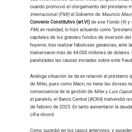
cuando promovió el otorgamiento del préstamo má
Internacional (FMI)
al Gobierno de
Mauricio Macr
Convenio Constitutivo (art.VI)
de ese Fondo (4) y s
FMI
, en realidad, lo hizo actuando como “prestamis
capitales de los grandes fondos de inversión del 
huyeron, tras realizar fabulosas ganancias, ante 
malversaron más de 44.000 millones de dólares. 
paralizadas las causas iniciadas sobre este fraud
Análoga situación se da en relación al préstamo 
de Milei, pues como Macri, no tiene las divisas n
consecuencia de la gestión de
Milei y Luis Caput
el paralelo, el Banco Central (
BCRA
) malvendió re
de febrero de 2025. En tanto aumentaron la deud
cifra récord.
Como sucedió en los casos anteriores, y sucederá