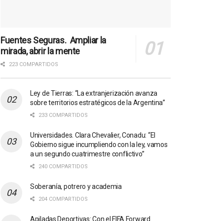
Fuentes Seguras. Ampliar la
mirada, abrir la mente
223 COMPARTIDOS
Ley de Tierras: “La extranjerización avanza
sobre territorios estratégicos de la Argentina”
233 COMPARTIDOS
Universidades. Clara Chevalier, Conadu: “El
Gobierno sigue incumpliendo con la ley, vamos
a un segundo cuatrimestre conflictivo”
240 COMPARTIDOS
Soberanía, potrero y academia
204 COMPARTIDOS
Apiladas Deportivas: Con el FIFA Forward