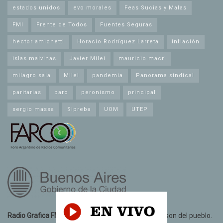
estados unidos
evo morales
Feas Sucias y Malas
FMI
Frente de Todos
Fuentes Seguras
hector amichetti
Horacio Rodríguez Larreta
inflación
islas malvinas
Javier Milei
mauricio macri
milagro sala
Milei
pandemia
Panorama sindical
paritarias
paro
peronismo
principal
sergio massa
Sipreba
UOM
UTEP
Radio Grafica FM 89.3
© 2021. Todos los derechos son del pueblo.