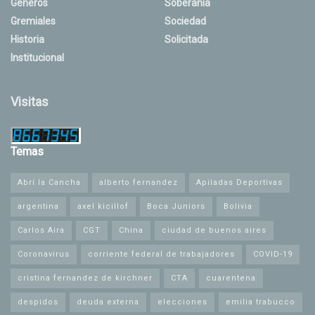
Géneros
Soberanía
Gremiales
Sociedad
Historia
Solicitada
Institucional
Visitas
Temas
Abrí la Cancha
alberto fernandez
Apiladas Deportivas
argentina
axel kicillof
Boca Juniors
Bolivia
Carlos Aira
CGT
China
ciudad de buenos aires
Coronavirus
corriente federal de trabajadores
COVID-19
cristina fernandez de kirchner
CTA
cuarentena
despidos
deuda externa
elecciones
emilia trabucco