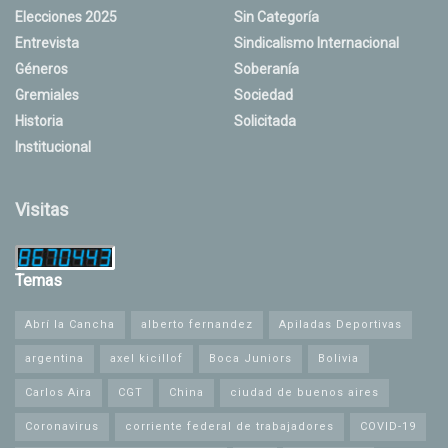
Elecciones 2025
Sin Categoría
Entrevista
Sindicalismo Internacional
Géneros
Soberanía
Gremiales
Sociedad
Historia
Solicitada
Institucional
Visitas
Temas
Abrí la Cancha
alberto fernandez
Apiladas Deportivas
argentina
axel kicillof
Boca Juniors
Bolivia
Carlos Aira
CGT
China
ciudad de buenos aires
Coronavirus
corriente federal de trabajadores
COVID-19