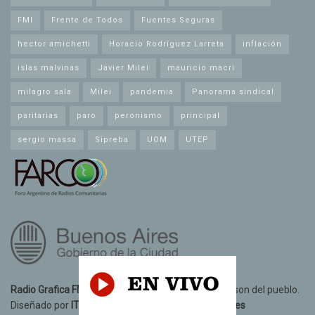
FMI
Frente de Todos
Fuentes Seguras
hector amichetti
Horacio Rodríguez Larreta
inflación
islas malvinas
Javier Milei
mauricio macri
milagro sala
Milei
pandemia
Panorama sindical
paritarias
paro
peronismo
principal
sergio massa
Sipreba
UOM
UTEP
Radio Grafica FM 89.3
© 2021. Todos los derechos son del pueblo.
Diseñado por
IT10 Informatica y Telecomunicaciones