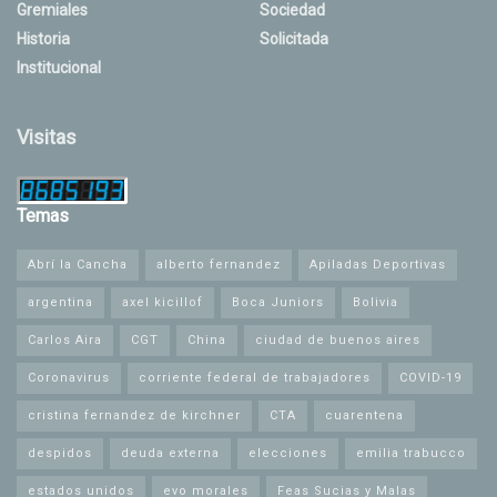
Gremiales
Sociedad
Historia
Solicitada
Institucional
Visitas
Temas
Abrí la Cancha
alberto fernandez
Apiladas Deportivas
argentina
axel kicillof
Boca Juniors
Bolivia
Carlos Aira
CGT
China
ciudad de buenos aires
Coronavirus
corriente federal de trabajadores
COVID-19
cristina fernandez de kirchner
CTA
cuarentena
despidos
deuda externa
elecciones
emilia trabucco
estados unidos
evo morales
Feas Sucias y Malas