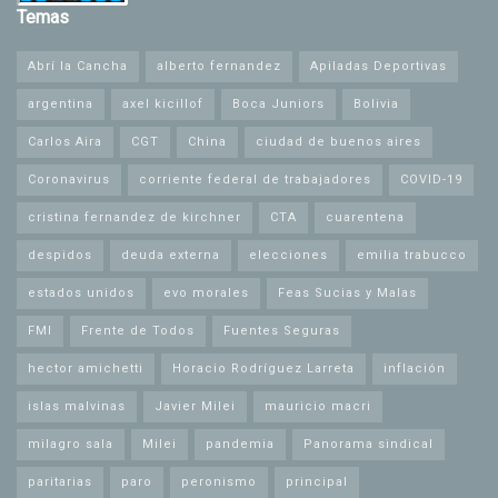
Temas
Abrí la Cancha
alberto fernandez
Apiladas Deportivas
argentina
axel kicillof
Boca Juniors
Bolivia
Carlos Aira
CGT
China
ciudad de buenos aires
Coronavirus
corriente federal de trabajadores
COVID-19
cristina fernandez de kirchner
CTA
cuarentena
despidos
deuda externa
elecciones
emilia trabucco
estados unidos
evo morales
Feas Sucias y Malas
FMI
Frente de Todos
Fuentes Seguras
hector amichetti
Horacio Rodríguez Larreta
inflación
islas malvinas
Javier Milei
mauricio macri
milagro sala
Milei
pandemia
Panorama sindical
paritarias
paro
peronismo
principal