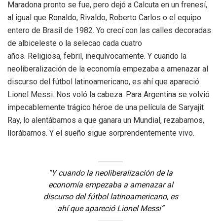
Maradona pronto se fue, pero dejó a Calcuta en un frenesí,
al igual que
Ronaldo, Rivaldo, Roberto Carlos o el equipo
entero de Brasil de 1982.
Yo crecí con las cal
les decoradas
de albiceleste o la sel
e
cao cada cuatro
años. Religiosa, febril, inequívocamente. Y cuando la
neoliberalización
de la economía empezaba a amenazar al
discurso del fútbol latino
a
mericano, es ahí que apareció
Lionel Messi. Nos voló la cabeza. P
ara
Argentina se volvió
impecablemente trág
i
co héroe de una película de
Saryajit
Ray, lo alentábamos a que ganara un Mundial, rezabamos,
ll
o
rábamos. Y el sueño sigue so
r
prendentemente vivo.
“
Y cuando la neoliberalización
de la
economía empezaba a amenazar al
discurso del fútbol latino
a
mericano, es
ahí que apareció Lionel Messi
“