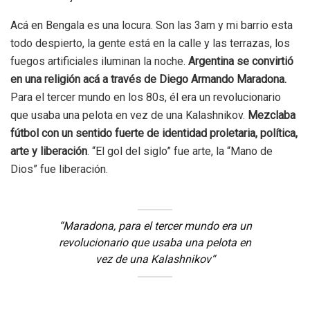
Acá
en Bengala
es una locura. Son las
3am y mi barrio esta
todo despierto, la gente está en la calle y las t
e
rrazas, los
fuegos artificiales iluminan la
noche.
Argentina se co
n
virtió
en una religión acá a través de Diego Armando Maradona.
Para el te
r
cer mundo en los 80s, él era un revolucionario
que usaba una pelota
en vez de una Kalashnikov.
Mezclaba
fútbol con un se
n
tido fuerte de
identidad proletaria,
política,
arte y liberación
. “El gol del siglo” fue a
r
te, la “Mano de
Dios” fue liberación.
“Maradona, para el tercer mundo
era un
revolucionario que usaba una pelota
en
vez de una Kalashnikov
“