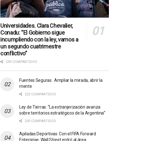
Universidades. Clara Chevalier,
Conadu: “El Gobierno sigue
incumpliendo con la ley, vamos a
un segundo cuatrimestre
conflictivo”
239 COMPARTIDOS
Fuentes Seguras. Ampliar la mirada, abrir la
mente
222 COMPARTIDOS
Ley de Tierras: “La extranjerización avanza
sobre territorios estratégicos de la Argentina”
230 COMPARTIDOS
Apiladas Deportivas: Con el FIFA Forward
Enterprise, Wall Street entró al área