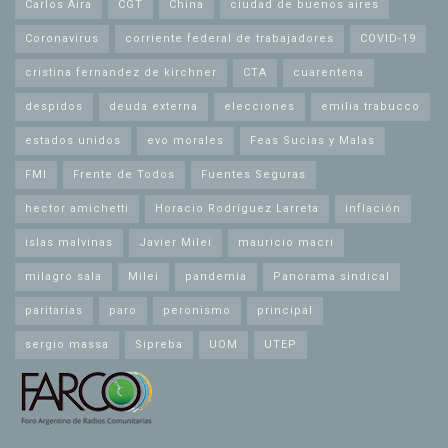
Carlos Aira
CGT
China
ciudad de buenos aires
Coronavirus
corriente federal de trabajadores
COVID-19
cristina fernandez de kirchner
CTA
cuarentena
despidos
deuda externa
elecciones
emilia trabucco
estados unidos
evo morales
Feas Sucias y Malas
FMI
Frente de Todos
Fuentes Seguras
hector amichetti
Horacio Rodríguez Larreta
inflación
islas malvinas
Javier Milei
mauricio macri
milagro sala
Milei
pandemia
Panorama sindical
paritarias
paro
peronismo
principal
sergio massa
Sipreba
UOM
UTEP