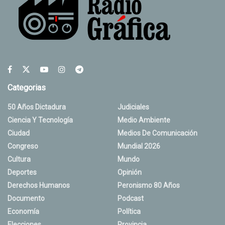
Categorias
50 Años Dictadura
Judiciales
Ciencia Y Tecnología
Medio Ambiente
Ciudad
Medios De Comunicación
Congreso
Mundial 2026
Cultura
Mundo
Deportes
Opinión
Derechos Humanos
Peronismo 80 Años
Documento
Podcast
Economía
Política
Elecciones
Provincia