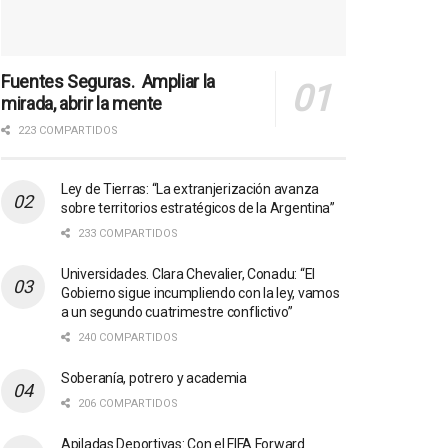
Fuentes Seguras. Ampliar la
mirada, abrir la mente
223 COMPARTIDOS
Ley de Tierras: “La extranjerización avanza
sobre territorios estratégicos de la Argentina”
233 COMPARTIDOS
Universidades. Clara Chevalier, Conadu: “El
Gobierno sigue incumpliendo con la ley, vamos
a un segundo cuatrimestre conflictivo”
240 COMPARTIDOS
Soberanía, potrero y academia
206 COMPARTIDOS
Apiladas Deportivas: Con el FIFA Forward