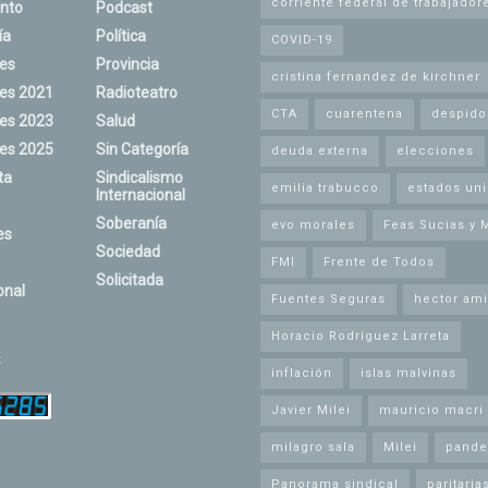
corriente federal de trabajador
nto
Podcast
ía
Política
COVID-19
nes
Provincia
cristina fernandez de kirchner
nes 2021
Radioteatro
CTA
cuarentena
despido
nes 2023
Salud
nes 2025
Sin Categoría
deuda externa
elecciones
ta
Sindicalismo
emilia trabucco
estados un
Internacional
Soberanía
evo morales
Feas Sucias y 
es
Sociedad
FMI
Frente de Todos
Solicitada
onal
Fuentes Seguras
hector ami
Horacio Rodríguez Larreta
s
inflación
islas malvinas
Javier Milei
mauricio macri
milagro sala
Milei
pande
Panorama sindical
paritaria