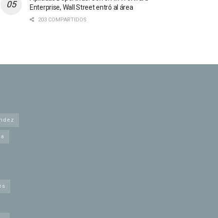
Enterprise, Wall Street entró al área
203 COMPARTIDOS
andez
na
es