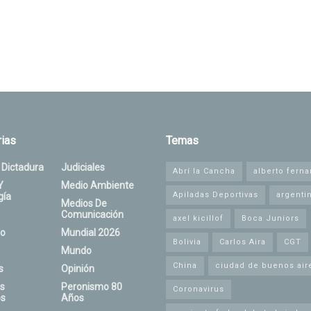
ias
Temas
 Dictadura
Judiciales
Abrí la Cancha
alberto fern
Y
Medio Ambiente
Apiladas Deportivas
argenti
gía
Medios De
Comunicación
axel kicillof
Boca Juniors
o
Mundial 2026
Bolivia
Carlos Aira
CGT
Mundo
China
ciudad de buenos air
s
Opinión
s
Peronismo 80
Coronavirus
s
Años