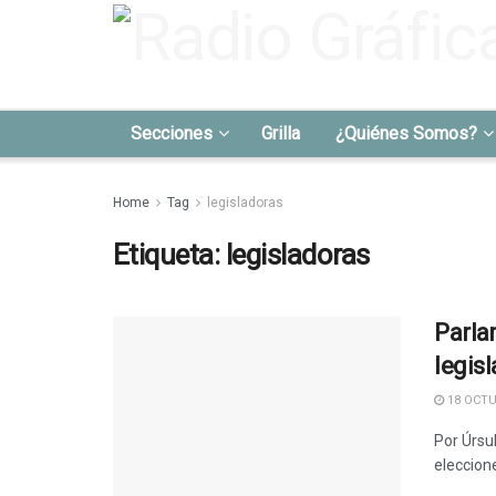
Secciones
Grilla
¿Quiénes Somos?
Home
Tag
legisladoras
Etiqueta:
legisladoras
Parla
legis
18 OCTU
Por Úrsu
eleccion