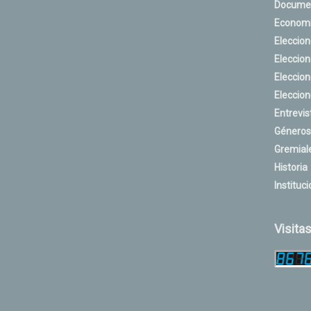
Docume
Econom
Eleccio
Eleccio
Eleccio
Eleccio
Entrevis
Géneros
Gremial
Historia
Instituci
Visita