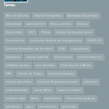
Temas
Abrí la Cancha
alberto fernandez
Apiladas Deportivas
argentina
axel kicillof
Boca Juniors
Bolivia
Carlos Aira
CGT
China
ciudad de buenos aires
Coronavirus
corriente federal de trabajadores
COVID-19
cristina fernandez de kirchner
CTA
cuarentena
despidos
deuda externa
elecciones
emilia trabucco
estados unidos
evo morales
Feas Sucias y Malas
FMI
Frente de Todos
Fuentes Seguras
hector amichetti
Horacio Rodríguez Larreta
inflación
islas malvinas
Javier Milei
mauricio macri
milagro sala
Milei
pandemia
Panorama sindical
paritarias
paro
peronismo
principal