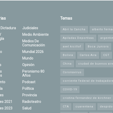
ias
Temas
 Dictadura
Judiciales
Abrí la Cancha
alberto fern
Y
Medio Ambiente
Apiladas Deportivas
argenti
gía
Medios De
Comunicación
axel kicillof
Boca Juniors
o
Mundial 2026
Bolivia
Carlos Aira
CGT
Mundo
China
ciudad de buenos air
s
Opinión
s
Peronismo 80
Coronavirus
s
Años
corriente federal de trabajador
nto
Podcast
ía
Política
COVID-19
nes
Provincia
cristina fernandez de kirchner
nes 2021
Radioteatro
CTA
cuarentena
despido
nes 2023
Salud