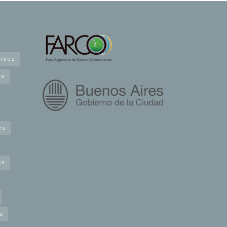
andez
na
es
es
s