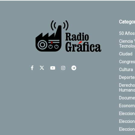
Categor
50 Años
Ciencia 
Tecnolo
Ciudad
Congres
Cultura
Deporte
Derecho
Humano
Docume
Econom
Eleccio
Eleccio
Eleccio