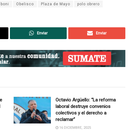
iboni
Obelisco
Plaza de Mayo
polo obrero
Enviar
Enviar
de
Octavio Argüello: “La reforma
l
laboral destruye convenios
colectivos y el derecho a
reclamar”
16 DICIEMBRE, 2025