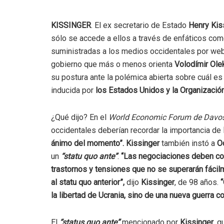
KISSINGER
. El ex secretario de Estado
Henry Kis
sólo se accede a ellos a través de enfáticos come
suministradas a los medios occidentales por web
gobierno que más o menos orienta
Volodímir Ole
su postura ante la polémica abierta sobre cuál es
inducida por
los Estados Unidos y la Organización
¿Qué dijo? En el
World Economic Forum de Davo
occidentales deberían recordar la importancia de
ánimo del momento”.
Kissinger
también instó a
O
un
“statu quo ante”
.
“Las negociaciones deben c
trastornos y tensiones que no se superarán fácilme
al statu quo anterior”,
dijo
Kissinger
, de 98 años.
“
la libertad de Ucrania, sino de una nueva guerra co
El
“status quo ante”
mencionado por
Kissinger
, q