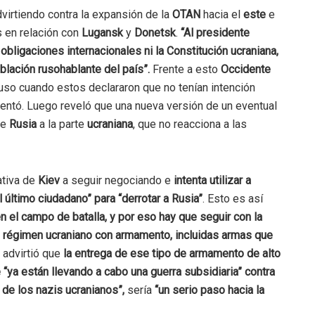
dvirtiendo contra la expansión de la
OTAN
hacia el
este
e
 en relación con
Lugansk
y
Donetsk
.
“Al presidente
 obligaciones internacionales ni la Constitución ucraniana,
blación rusohablante del país”.
Frente a esto
Occidente
luso cuando estos declararon que no tenían intención
mentó. Luego reveló que una nueva versión de un eventual
de
Rusia
a la parte
ucraniana
, que no reacciona a las
ativa de
Kiev
a seguir negociando e
intenta utilizar a
l último ciudadano” para “derrotar a Rusia”
. Esto es así
n el campo de batalla, y por eso hay que seguir con la
al régimen ucraniano con armamento, incluidas armas que
 advirtió que
la entrega de ese tipo de armamento de alto
 “ya están llevando a cabo una guerra subsidiaria” contra
de los nazis ucranianos”,
sería
“un serio paso hacia la