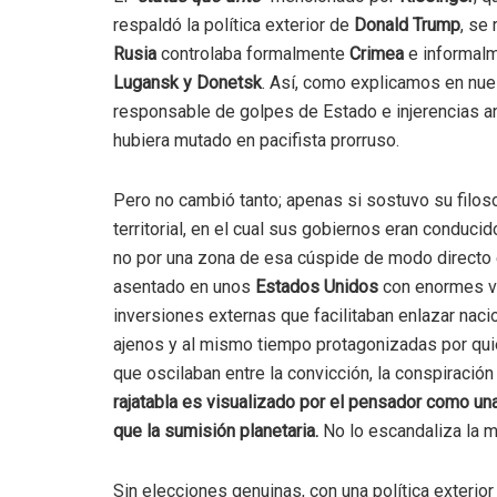
respaldó la política exterior de
Donald Trump
, se
Rusia
controlaba formalmente
Crimea
e informalm
Lugansk y Donetsk
. Así, como explicamos en nu
responsable de golpes de Estado e injerencias a
hubiera mutado en pacifista prorruso.
Pero no cambió tanto; apenas si sostuvo su filo
territorial, en el cual sus gobiernos eran conduc
no por una zona de esa cúspide de modo directo 
asentado en unos
Estados Unidos
con enormes vo
inversiones externas que facilitaban enlazar nac
ajenos y al mismo tiempo protagonizadas por quie
que oscilaban entre la convicción, la conspiración 
rajatabla es visualizado por el pensador como una
que la sumisión planetaria.
No lo escandaliza la mu
Sin elecciones genuinas, con una política exterio