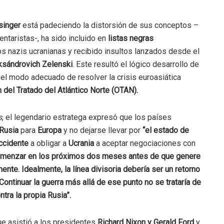
singer
está padeciendo la distorsión de sus conceptos –
ntaristas-, ha sido incluido en
listas negras
s nazis ucranianas y recibido insultos lanzados desde el
ksándrovich Zelenski​
. Este resultó el lógico desarrollo de
 el modo adecuado de resolver la crisis euroasiática
 del Tratado del Atlántico Norte (OTAN).
s
, el legendario estratega expresó que los países
Rusia
para
Europa
y no dejarse llevar por
“el estado de
ccidente
a obligar a
Ucrania
a aceptar negociaciones con
omenzar en los próximos dos meses antes de que genere
nte. Idealmente, la línea divisoria debería ser un retorno
Continuar la guerra más allá de ese punto no se trataría de
ntra la propia Rusia”
.
ue asistió a los presidentes
Richard Nixon y Gerald Ford
y