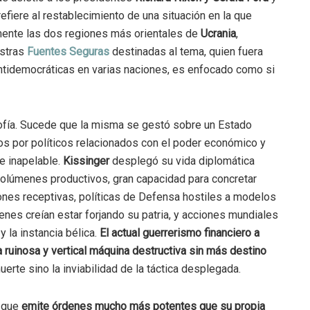
 refiere al restablecimiento de una situación en la que
ente las dos regiones más orientales de
Ucrania
,
estras
Fuentes Seguras
destinadas al tema, quien fuera
ntidemocráticas en varias naciones, es enfocado como si
sofía. Sucede que la misma se gestó sobre un Estado
idos por políticos relacionados con el poder económico y
e inapelable.
Kissinger
desplegó su vida diplomática
lúmenes productivos, gran capacidad para concretar
iones receptivas, políticas de Defensa hostiles a modelos
nes creían estar forjando su patria, y acciones mundiales
y la instancia bélica.
El actual guerrerismo financiero a
 ruinosa y vertical máquina destructiva sin más destino
erte sino la inviabilidad de la táctica desplegada.
r que
emite
órdenes mucho más potentes que su propia