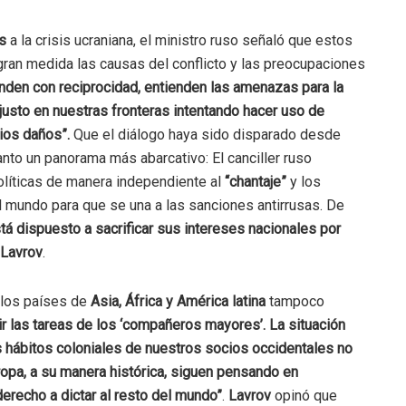
s
a la crisis ucraniana, el ministro ruso señaló que estos
gran medida las causas del conflicto y las preocupaciones
den con reciprocidad, entienden las amenazas para la
usto en nuestras fronteras intentando hacer uso de
ios daños”.
Que el diálogo haya sido disparado desde
tanto un panorama más abarcativo: El canciller ruso
olíticas de manera independiente al
“chantaje”
y los
l mundo para que se una a las sanciones antirrusas. De
tá dispuesto a sacrificar sus intereses nacionales por
Lavrov
.
 los países de
Asia, África y América latina
tampoco
lir las tareas de los ‘compañeros mayores’. La situación
os hábitos coloniales de nuestros socios occidentales no
ropa, a su manera histórica, siguen pensando en
derecho a dictar al resto del mundo”
.
Lavrov
opinó que