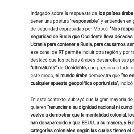
Indagado sobre la respuesta de
los países árabe
tienen una postura “
responsable
” y entienden en 
de seguridad expresadas por Moscú.
“Nos respon
seguridad de Rusia que Occidente lleva décadas j
Ucrania para contener a Rusia, para causarnos ser
ese canal de
RT
permite incluir otra región y por 
destacó que los países árabes desarrollan sus p
“ultimátums”
de
Occidente,
que presiona a todo e
este modo,
el mundo árabe
demuestra que
“no es
cualquier apuesta geopolítica oportunista”
, indicó
En este contexto, subrayó que la gran mayoría de
quieren
“renunciar a su dignidad nacional ni cump
vuelve a demostrar que la mentalidad colonial, l
han desaparecido y que EE.UU., a su manera, y Eu
categorías coloniales según las cuales tienen el 