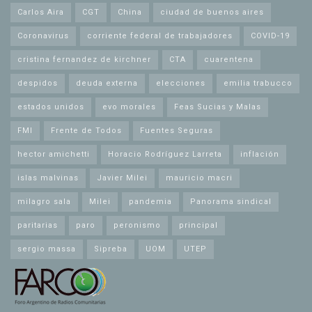
Carlos Aira
CGT
China
ciudad de buenos aires
Coronavirus
corriente federal de trabajadores
COVID-19
cristina fernandez de kirchner
CTA
cuarentena
despidos
deuda externa
elecciones
emilia trabucco
estados unidos
evo morales
Feas Sucias y Malas
FMI
Frente de Todos
Fuentes Seguras
hector amichetti
Horacio Rodríguez Larreta
inflación
islas malvinas
Javier Milei
mauricio macri
milagro sala
Milei
pandemia
Panorama sindical
paritarias
paro
peronismo
principal
sergio massa
Sipreba
UOM
UTEP