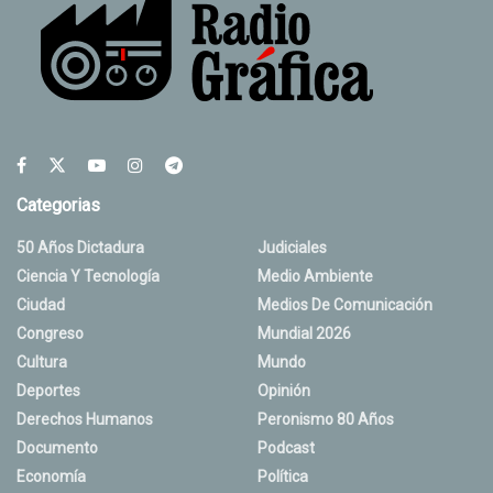
Categorias
50 Años Dictadura
Judiciales
Ciencia Y Tecnología
Medio Ambiente
Ciudad
Medios De Comunicación
Congreso
Mundial 2026
Cultura
Mundo
Deportes
Opinión
Derechos Humanos
Peronismo 80 Años
Documento
Podcast
Economía
Política