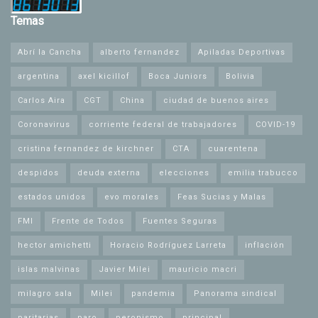
Temas
Abrí la Cancha
alberto fernandez
Apiladas Deportivas
argentina
axel kicillof
Boca Juniors
Bolivia
Carlos Aira
CGT
China
ciudad de buenos aires
Coronavirus
corriente federal de trabajadores
COVID-19
cristina fernandez de kirchner
CTA
cuarentena
despidos
deuda externa
elecciones
emilia trabucco
estados unidos
evo morales
Feas Sucias y Malas
FMI
Frente de Todos
Fuentes Seguras
hector amichetti
Horacio Rodríguez Larreta
inflación
islas malvinas
Javier Milei
mauricio macri
milagro sala
Milei
pandemia
Panorama sindical
paritarias
paro
peronismo
principal