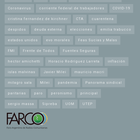
Coronavirus
corriente federal de trabajadores
COVID-19
cristina fernandez de kirchner
CTA
cuarentena
despidos
deuda externa
elecciones
emilia trabucco
estados unidos
evo morales
Feas Sucias y Malas
FMI
Frente de Todos
Fuentes Seguras
hector amichetti
Horacio Rodríguez Larreta
inflación
islas malvinas
Javier Milei
mauricio macri
milagro sala
Milei
pandemia
Panorama sindical
paritarias
paro
peronismo
principal
sergio massa
Sipreba
UOM
UTEP