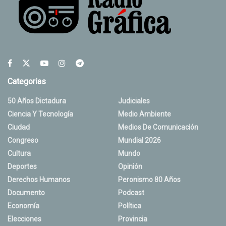
Categorias
50 Años Dictadura
Judiciales
Ciencia Y Tecnología
Medio Ambiente
Ciudad
Medios De Comunicación
Congreso
Mundial 2026
Cultura
Mundo
Deportes
Opinión
Derechos Humanos
Peronismo 80 Años
Documento
Podcast
Economía
Política
Elecciones
Provincia